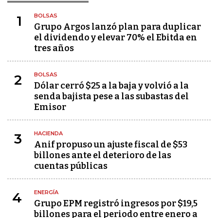
BOLSAS
1
Grupo Argos lanzó plan para duplicar
el dividendo y elevar 70% el Ebitda en
tres años
BOLSAS
2
Dólar cerró $25 a la baja y volvió a la
senda bajista pese a las subastas del
Emisor
HACIENDA
3
Anif propuso un ajuste fiscal de $53
billones ante el deterioro de las
cuentas públicas
ENERGÍA
4
Grupo EPM registró ingresos por $19,5
billones para el periodo entre enero a