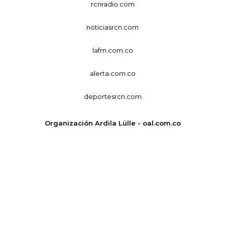
rcnradio.com
noticiasrcn.com
lafm.com.co
alerta.com.co
deportesrcn.com
Organización Ardila Lülle - oal.com.co