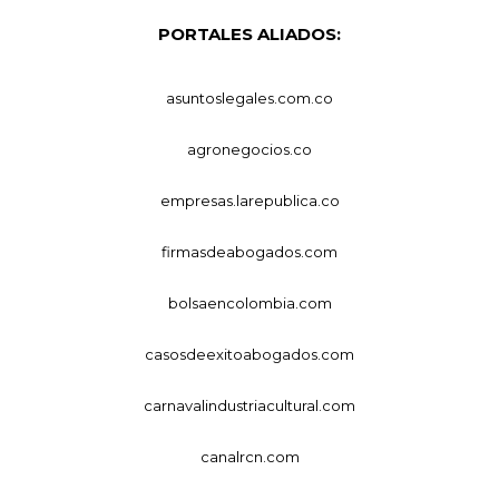
PORTALES ALIADOS:
asuntoslegales.com.co
agronegocios.co
empresas.larepublica.co
firmasdeabogados.com
bolsaencolombia.com
casosdeexitoabogados.com
carnavalindustriacultural.com
canalrcn.com