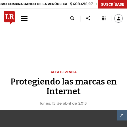
$ 408.498,97
+$ 8.753,81
+2,19%
MPRA BANCO DE LA REPÚBLICA
T
SUSCRÍBASE
ALTA GERENCIA
Protegiendo las marcas en
Internet
lunes, 15 de abril de 2013