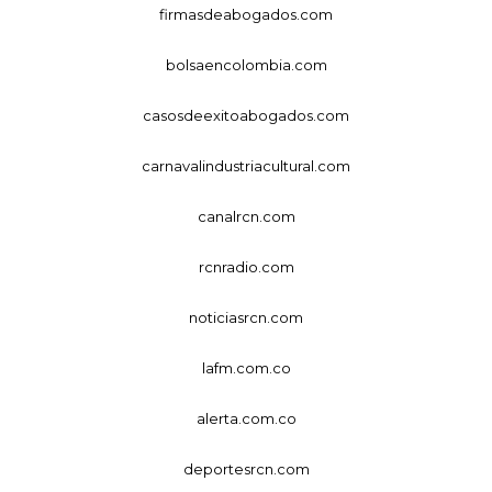
firmasdeabogados.com
bolsaencolombia.com
casosdeexitoabogados.com
carnavalindustriacultural.com
canalrcn.com
rcnradio.com
noticiasrcn.com
lafm.com.co
alerta.com.co
deportesrcn.com