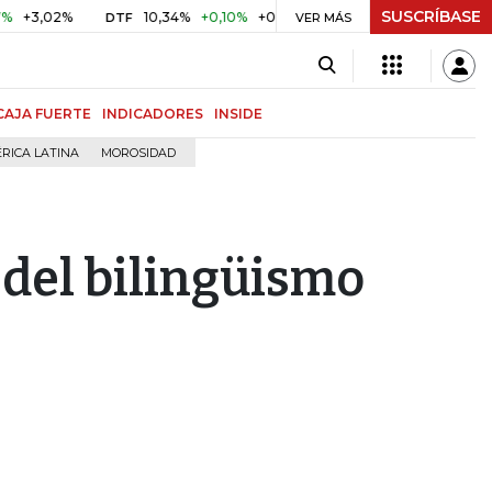
SUSCRÍBASE
02%
10,34%
+0,10%
+0,98%
$ 416,86
+$ 0,05
+0,01%
DTF
UVR
VER MÁS
CAJA FUERTE
INDICADORES
INSIDE
RICA LATINA
MOROSIDAD
e del bilingüismo