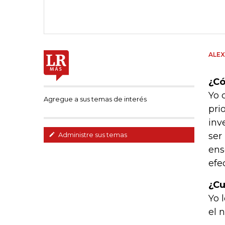
ALEX
¿Có
Yo 
Agregue a sus temas de interés
pri
inv
ser
Administre sus temas
ens
efe
¿Cu
Yo 
el 