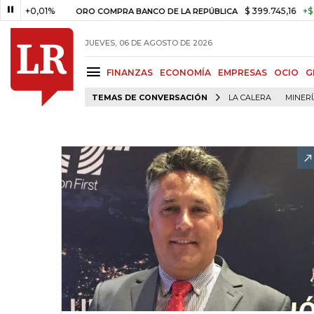
,01%
$ 399.745,16
+$ 2.295,71
ORO COMPRA BANCO DE LA REPÚBLICA
JUEVES, 06 DE AGOSTO DE 2026
FINANZAS
ECONOMÍA
EMPRESAS
OCIO
G
TEMAS DE CONVERSACIÓN
LA CALERA
MINER