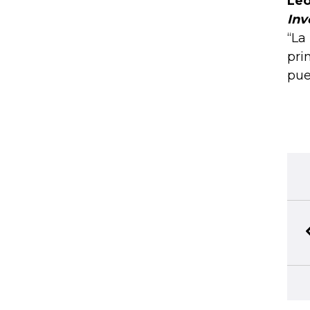
Leo
I
nv
“La
pri
pue