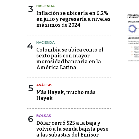
3
HACIENDA
Inflación se ubicaría en 6,2%
en julio y regresaría a niveles
máximos de 2024
4
HACIENDA
Colombia se ubica como el
sexto país con mayor
morosidad bancaria en la
América Latina
5
ANÁLISIS
Más Hayek, mucho más
Hayek
6
BOLSAS
Dólar cerró $25 a la baja y
volvió a la senda bajista pese
a las subastas del Emisor