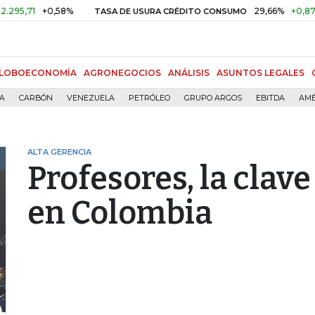
+0,58%
29,66%
+0,87%
+3,
TASA DE USURA CRÉDITO CONSUMO
LOBOECONOMÍA
AGRONEGOCIOS
ANÁLISIS
ASUNTOS LEGALES
ÍA
CARBÓN
VENEZUELA
PETRÓLEO
GRUPO ARGOS
EBITDA
AMÉ
ALTA GERENCIA
Profesores, la clav
en Colombia