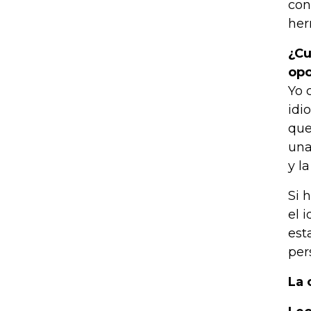
con
her
¿Cu
opo
Yo 
idi
que
una
y l
Si 
el 
est
per
La 