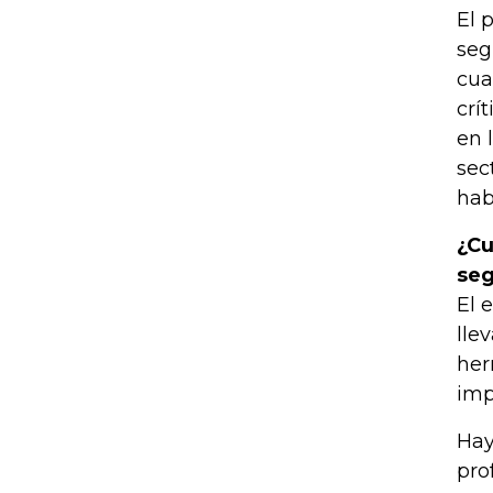
El 
seg
cua
crí
en 
sec
hab
¿Cu
se
El 
lle
her
imp
Hay
pro