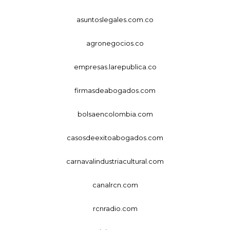
asuntoslegales.com.co
agronegocios.co
empresas.larepublica.co
firmasdeabogados.com
bolsaencolombia.com
casosdeexitoabogados.com
carnavalindustriacultural.com
canalrcn.com
rcnradio.com