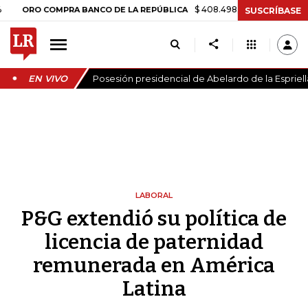
$ 408.498,97
+$ 8.753,81
+2,19%
RO COMPRA BANCO DE LA REPÚBLICA
SUSCRÍBASE
EN VIVO
Posesión presidencial de Abelardo de la Espriell
LABORAL
P&G extendió su política de
licencia de paternidad
remunerada en América
Latina