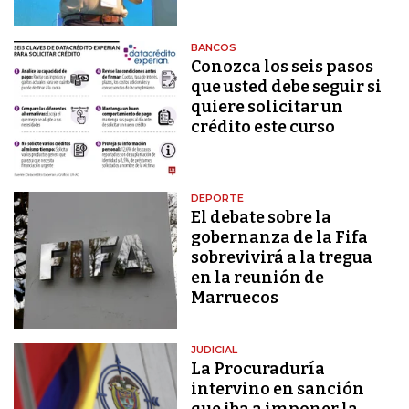
BANCOS
Conozca los seis pasos
que usted debe seguir si
quiere solicitar un
crédito este curso
DEPORTE
El debate sobre la
gobernanza de la Fifa
sobrevivirá a la tregua
en la reunión de
Marruecos
JUDICIAL
La Procuraduría
intervino en sanción
que iba a imponer la