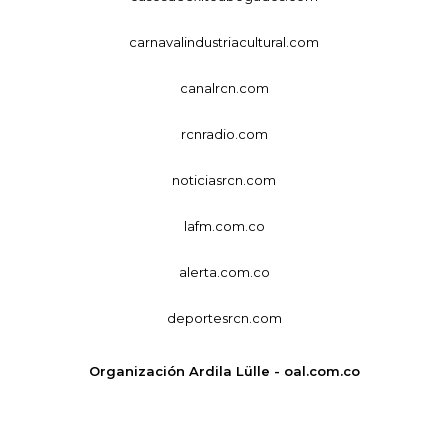
carnavalindustriacultural.com
canalrcn.com
rcnradio.com
noticiasrcn.com
lafm.com.co
alerta.com.co
deportesrcn.com
Organización Ardila Lülle - oal.com.co