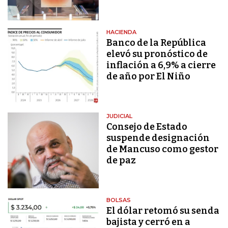
HACIENDA
Banco de la República
elevó su pronóstico de
inflación a 6,9% a cierre
de año por El Niño
JUDICIAL
Consejo de Estado
suspende designación
de Mancuso como gestor
de paz
BOLSAS
El dólar retomó su senda
bajista y cerró en a