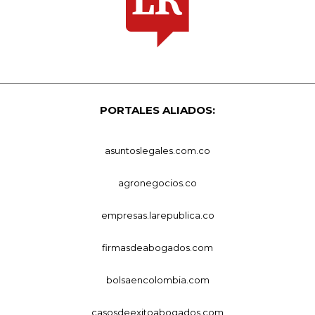
PORTALES ALIADOS:
asuntoslegales.com.co
agronegocios.co
empresas.larepublica.co
firmasdeabogados.com
bolsaencolombia.com
casosdeexitoabogados.com