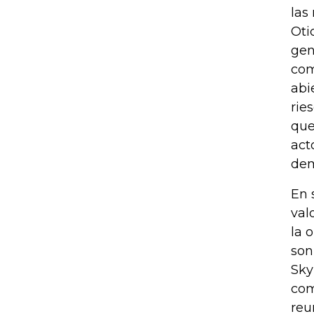
las
Oti
gen
com
abi
rie
que
act
de
En 
val
la 
son
Sky
com
reu