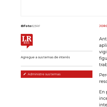
Foto:
123RF
JORG
Ant
apl
vig
Agregue a sus temas de interés
fig
tra
Administre sus temas
Per
res
En 
inc
int