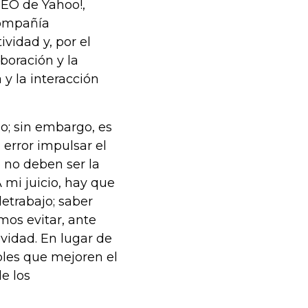
CEO de Yahoo!,
compañía
vidad y, por el
boración y la
 y la interacción
jo; sin embargo, es
 error impulsar el
 no deben ser la
 mi juicio, hay que
letrabajo; saber
os evitar, ante
vidad. En lugar de
bles que mejoren el
de los