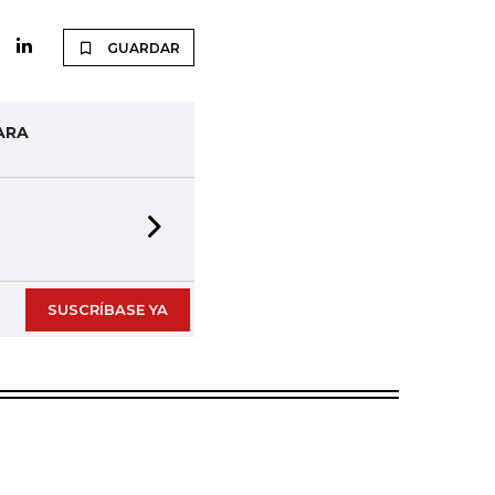
GUARDAR
ARA
Next slide
SUSCRÍBASE YA