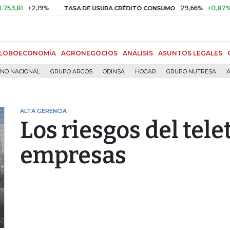
+2,19%
29,66%
+0,87%
+3,02
TASA DE USURA CRÉDITO CONSUMO
LOBOECONOMÍA
AGRONEGOCIOS
ANÁLISIS
ASUNTOS LEGALES
RNO NACIONAL
GRUPO ARGOS
ODINSA
HOGAR
GRUPO NUTRESA
A
ALTA GERENCIA
Los riesgos del tele
empresas