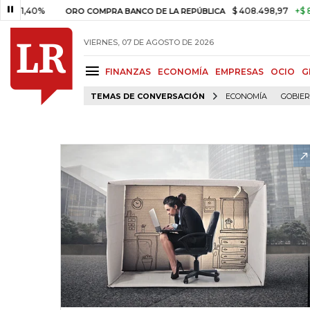
0%
$ 408.498,97
+$ 8.753,81
ORO COMPRA BANCO DE LA REPÚBLICA
VIERNES, 07 DE AGOSTO DE 2026
FINANZAS
ECONOMÍA
EMPRESAS
OCIO
G
TEMAS DE CONVERSACIÓN
ECONOMÍA
GOBIE