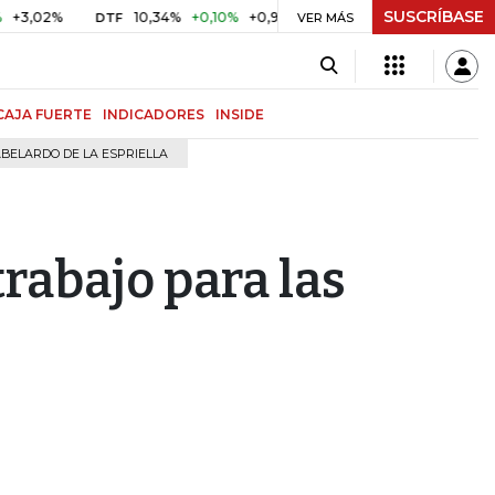
SUSCRÍBASE
%
10,34%
+0,10%
+0,98%
$ 416,96
+$ 0,05
+0,01%
DTF
UVR
VER MÁS
CAJA FUERTE
INDICADORES
INSIDE
BELARDO DE LA ESPRIELLA
trabajo para las