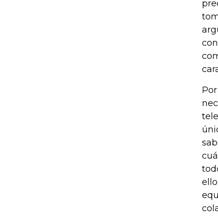
pre
tom
arg
con
com
car
Por
nec
tel
úni
sab
cuá
tod
ell
equ
col