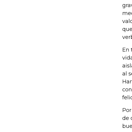
gra
mec
val
que
ver
En 
vid
ais
al 
Har
con
feli
Por
de 
bue