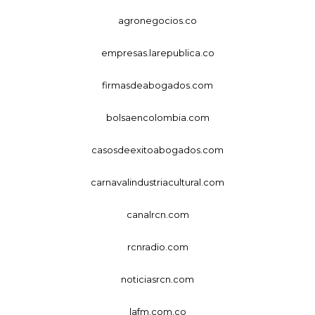
agronegocios.co
empresas.larepublica.co
firmasdeabogados.com
bolsaencolombia.com
casosdeexitoabogados.com
carnavalindustriacultural.com
canalrcn.com
rcnradio.com
noticiasrcn.com
lafm.com.co