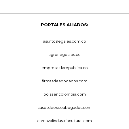
PORTALES ALIADOS:
asuntoslegales.com.co
agronegocios.co
empresas.larepublica.co
firmasdeabogados.com
bolsaencolombia.com
casosdeexitoabogados.com
carnavalindustriacultural.com