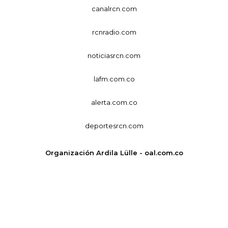
canalrcn.com
rcnradio.com
noticiasrcn.com
lafm.com.co
alerta.com.co
deportesrcn.com
Organización Ardila Lülle - oal.com.co