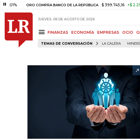
1%
$ 399.745,16
+$ 2.295,71
ORO COMPRA BANCO DE LA REPÚBLICA
JUEVES, 06 DE AGOSTO DE 2026
FINANZAS
ECONOMÍA
EMPRESAS
OCIO
G
TEMAS DE CONVERSACIÓN
LA CALERA
MINER