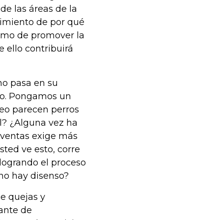
de las áreas de la
dimiento de por qué
remo de promover la
ello contribuirá
no pasa en su
ipo. Pongamos un
eo parecen perros
al? ¿Alguna vez ha
e ventas exige más
ed ve esto, corre
logrando el proceso
 no hay disenso?
e quejas y
tante de