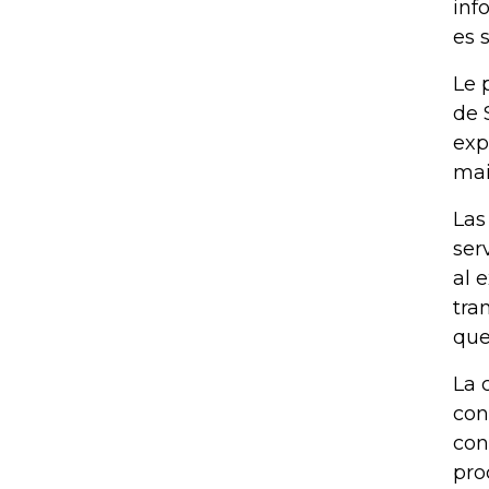
inf
es 
Le 
de 
exp
mai
Las
ser
al 
tra
que
La 
con
con
pro