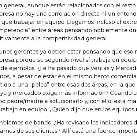
en general, aunque están relacionados con el resto 
resa no hay una correlación directa ni un enten
 que trabajar en equipo. Llegamos incluso al ext
mpetencia” entre áreas pensando noblemente que 
itivamente a la competitividad general.
unos gerentes ya deben estar pensando que eso 
resa porque su segundo nivel sí trabaja en equ
 de ejemplos. ¿Le ha pasado que Ventas y Mercad
atos, a pesar de estar en el mismo barco comerci
stido a una “pelea” entre esas dos áreas, en la qu
yo y mercadeo exige más información? Cuando ust
o padre/madre a solucionarlo y, con ello, está ma
trabajo en equipo. ¿Quién dijo que en los equipos
biemos de bando. ¿Ha revisado los indicadores d
lamos de sus clientes? Allí está una fuente impor