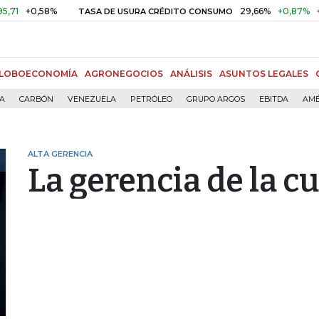
+0,58%
29,66%
+0,87%
+3,02
TASA DE USURA CRÉDITO CONSUMO
LOBOECONOMÍA
AGRONEGOCIOS
ANÁLISIS
ASUNTOS LEGALES
ÍA
CARBÓN
VENEZUELA
PETRÓLEO
GRUPO ARGOS
EBITDA
AMÉ
ALTA GERENCIA
La gerencia de la c