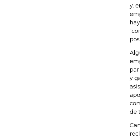
y, 
emp
hay
“co
pos
Alg
emp
par
y g
asi
apo
com
de 
Cam
rec