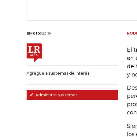
Foto:
123RF
RODR
El 
en 
de 
Agregue a sus temas de interés
y n
Des
Administre sus temas
per
pro
con
Sie
los