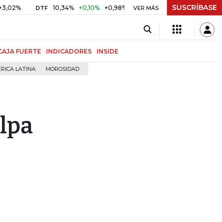
SUSCRÍBASE
%
10,34%
+0,10%
+0,98%
$ 416,86
+$ 0,05
+0,01%
DTF
UVR
VER MÁS
CAJA FUERTE
INDICADORES
INSIDE
RICA LATINA
MOROSIDAD
ulpa