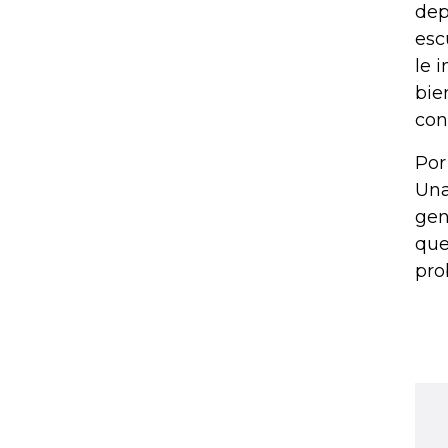
dep
esc
le 
bie
con
Por
Una
gen
que
pro