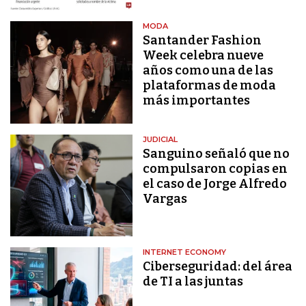
MODA
Santander Fashion
Week celebra nueve
años como una de las
plataformas de moda
más importantes
JUDICIAL
Sanguino señaló que no
compulsaron copias en
el caso de Jorge Alfredo
Vargas
INTERNET ECONOMY
Ciberseguridad: del área
de TI a las juntas