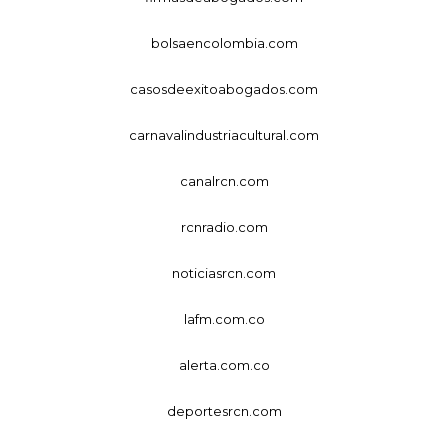
bolsaencolombia.com
casosdeexitoabogados.com
carnavalindustriacultural.com
canalrcn.com
rcnradio.com
noticiasrcn.com
lafm.com.co
alerta.com.co
deportesrcn.com