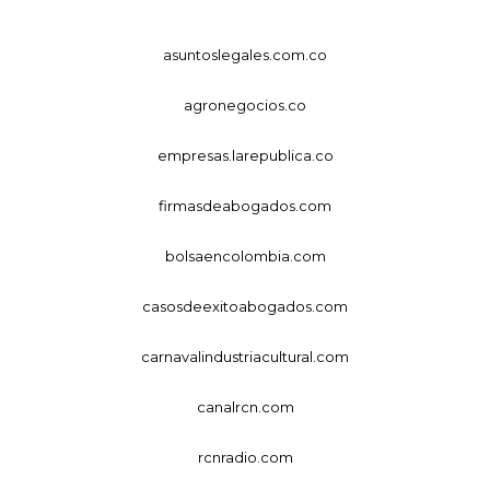
asuntoslegales.com.co
agronegocios.co
empresas.larepublica.co
firmasdeabogados.com
bolsaencolombia.com
casosdeexitoabogados.com
carnavalindustriacultural.com
canalrcn.com
rcnradio.com