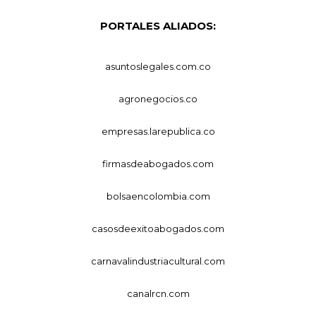
PORTALES ALIADOS:
asuntoslegales.com.co
agronegocios.co
empresas.larepublica.co
firmasdeabogados.com
bolsaencolombia.com
casosdeexitoabogados.com
carnavalindustriacultural.com
canalrcn.com