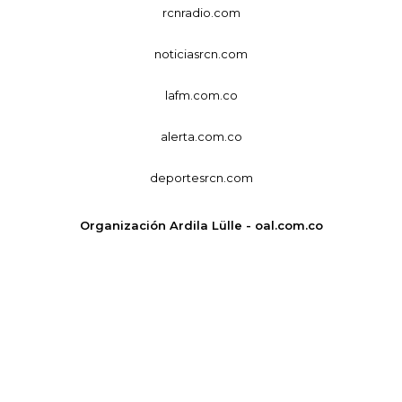
rcnradio.com
noticiasrcn.com
lafm.com.co
alerta.com.co
deportesrcn.com
Organización Ardila Lülle - oal.com.co