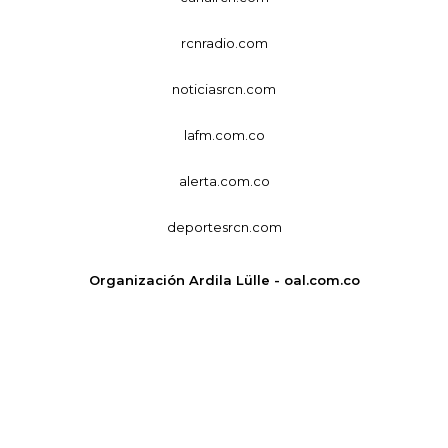
rcnradio.com
noticiasrcn.com
lafm.com.co
alerta.com.co
deportesrcn.com
Organización Ardila Lülle - oal.com.co