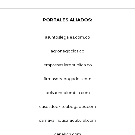
PORTALES ALIADOS:
asuntoslegales.com.co
agronegocios.co
empresas.larepublica.co
firmasdeabogados.com
bolsaencolombia.com
casosdeexitoabogados.com
carnavalindustriacultural.com
canalrcn.com