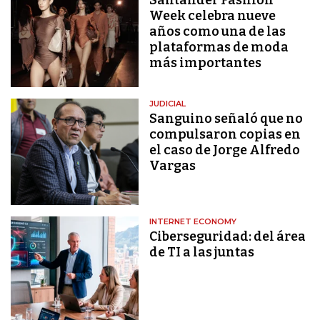
Santander Fashion
Week celebra nueve
años como una de las
plataformas de moda
más importantes
JUDICIAL
Sanguino señaló que no
compulsaron copias en
el caso de Jorge Alfredo
Vargas
INTERNET ECONOMY
Ciberseguridad: del área
de TI a las juntas