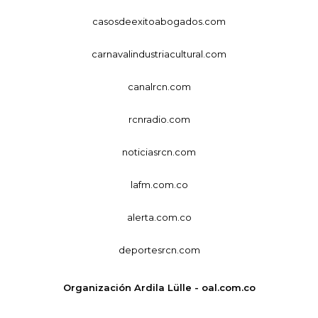
casosdeexitoabogados.com
carnavalindustriacultural.com
canalrcn.com
rcnradio.com
noticiasrcn.com
lafm.com.co
alerta.com.co
deportesrcn.com
Organización Ardila Lülle - oal.com.co