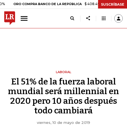
$ 408.498,97
+$ 8.753,81
+2,1
ORO COMPRA BANCO DE LA REPÚBLICA
SUSCRÍBASE
LABORAL
El 51% de la fuerza laboral
mundial será millennial en
2020 pero 10 años después
todo cambiará
viernes, 10 de mayo de 2019