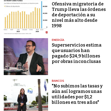
Ofensiva migratoria de
Trump lleva las órdenes
de deportación a su
nivel más alto desde
1998
ENERGÍA
Superservicios estima
que usuarios han
pagado $24,9 billones
por obras inconclusas
BANCOS
"No subimos las tasas y
aún así logramos unas
utilidades por $1,2
billones en tres años"