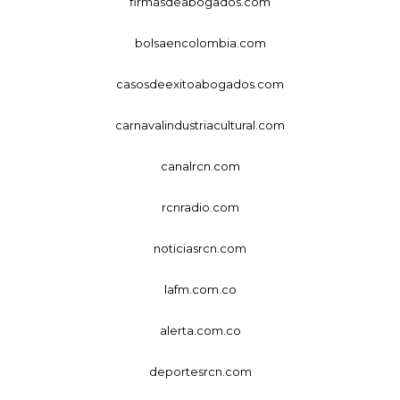
firmasdeabogados.com
bolsaencolombia.com
casosdeexitoabogados.com
carnavalindustriacultural.com
canalrcn.com
rcnradio.com
noticiasrcn.com
lafm.com.co
alerta.com.co
deportesrcn.com