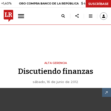
0%
$ 408.498,97
+$ 8.753,8
ORO COMPRA BANCO DE LA REPÚBLICA
SUSCRÍBASE
ALTA GERENCIA
Discutiendo finanzas
sábado, 16 de junio de 2012