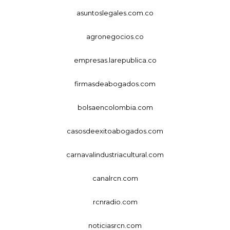
asuntoslegales.com.co
agronegocios.co
empresas.larepublica.co
firmasdeabogados.com
bolsaencolombia.com
casosdeexitoabogados.com
carnavalindustriacultural.com
canalrcn.com
rcnradio.com
noticiasrcn.com