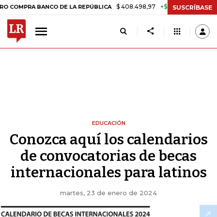
$ 408.498,97
+$ 8.753,81
+2,19%
MPRA BANCO DE LA REPÚBLICA
T
SUSCRÍBASE
EDUCACIÓN
Conozca aquí los calendarios
de convocatorias de becas
internacionales para latinos
martes, 23 de enero de 2024