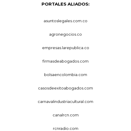
PORTALES ALIADOS:
asuntoslegales.com.co
agronegocios.co
empresas.larepublica.co
firmasdeabogados.com
bolsaencolombia.com
casosdeexitoabogados.com
carnavalindustriacultural.com
canalrcn.com
rcnradio.com