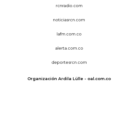
rcnradio.com
noticiasrcn.com
lafm.com.co
alerta.com.co
deportesrcn.com
Organización Ardila Lülle - oal.com.co