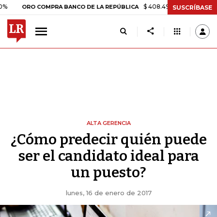
$ 408.498,97
+$ 8.753,81
+2,1
ORO COMPRA BANCO DE LA REPÚBLICA
SUSCRÍBASE
ALTA GERENCIA
¿Cómo predecir quién puede
ser el candidato ideal para
un puesto?
lunes, 16 de enero de 2017