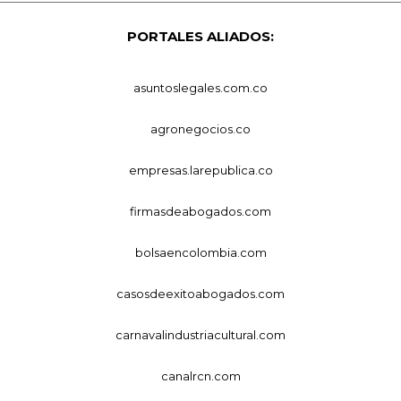
PORTALES ALIADOS:
asuntoslegales.com.co
agronegocios.co
empresas.larepublica.co
firmasdeabogados.com
bolsaencolombia.com
casosdeexitoabogados.com
carnavalindustriacultural.com
canalrcn.com