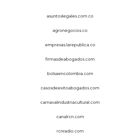
asuntoslegales.com.co
agronegocios.co
empresas.larepublica.co
firmasdeabogados.com
bolsaencolombia.com
casosdeexitoabogados.com
carnavalindustriacultural.com
canalrcn.com
rcnradio.com