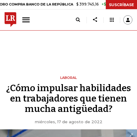
$ 399.745,16
+$ 2.295,71
+0,58%
PRA BANCO DE LA REPÚBLICA
TA
SUSCRÍBASE
LABORAL
¿Cómo impulsar habilidades
en trabajadores que tienen
mucha antigüedad?
miércoles, 17 de agosto de 2022