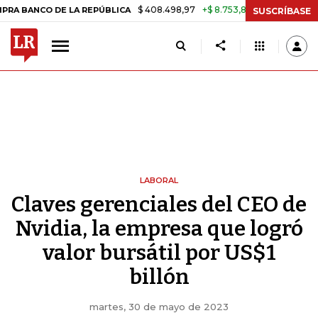
$ 408.498,97
+$ 8.753,81
+2,19%
CO DE LA REPÚBLICA
TASA DE 
SUSCRÍBASE
LABORAL
Claves gerenciales del CEO de
Nvidia, la empresa que logró
valor bursátil por US$1
billón
martes, 30 de mayo de 2023