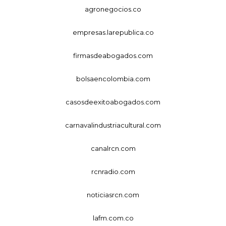
agronegocios.co
empresas.larepublica.co
firmasdeabogados.com
bolsaencolombia.com
casosdeexitoabogados.com
carnavalindustriacultural.com
canalrcn.com
rcnradio.com
noticiasrcn.com
lafm.com.co