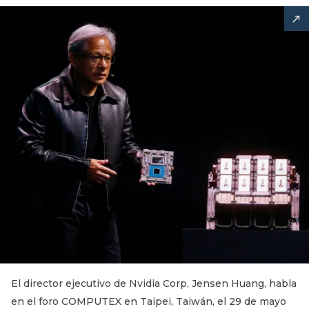
El director ejecutivo de Nvidia Corp, Jensen Huang, habla
en el foro COMPUTEX en Taipei, Taiwán, el 29 de mayo