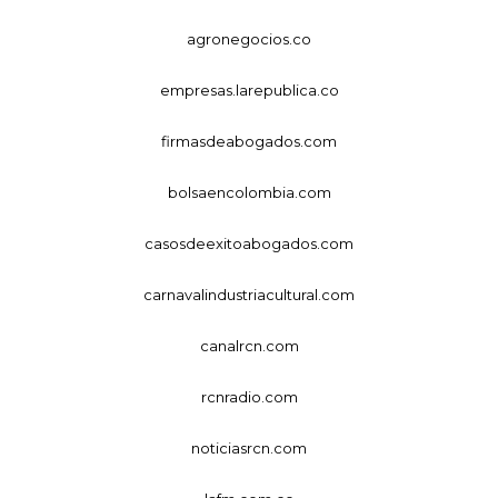
agronegocios.co
empresas.larepublica.co
firmasdeabogados.com
bolsaencolombia.com
casosdeexitoabogados.com
carnavalindustriacultural.com
canalrcn.com
rcnradio.com
noticiasrcn.com