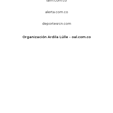
lafm.com.co
alerta.com.co
deportesrcn.com
Organización Ardila Lülle - oal.com.co