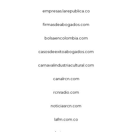
empresas.larepublica.co
firmasdeabogados.com
bolsaencolombia.com
casosdeexitoabogados.com
carnavalindustriacultural.com
canalrcn.com
rcnradio.com
noticiasrcn.com
lafm.com.co