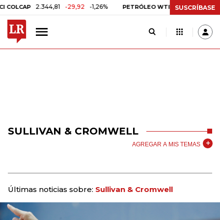
2.344,81
-29,92
-1,26%
US$ 75,09
-US$ 0,
OLCAP
PETRÓLEO WTI
SUSCRÍBASE
SULLIVAN & CROMWELL
AGREGAR A MIS TEMAS
Últimas noticias sobre:
Sullivan & Cromwell