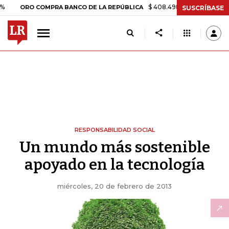
$ 408.498,97
+$ 8.753,81
+2,1
ORO COMPRA BANCO DE LA REPÚBLICA
SUSCRÍBASE
RESPONSABILIDAD SOCIAL
Un mundo más sostenible
apoyado en la tecnología
miércoles, 20 de febrero de 2013