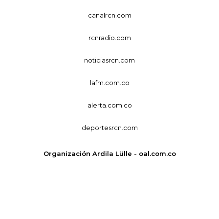
canalrcn.com
rcnradio.com
noticiasrcn.com
lafm.com.co
alerta.com.co
deportesrcn.com
Organización Ardila Lülle - oal.com.co