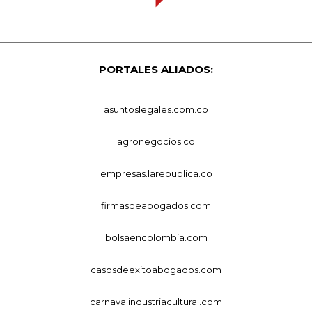
PORTALES ALIADOS:
asuntoslegales.com.co
agronegocios.co
empresas.larepublica.co
firmasdeabogados.com
bolsaencolombia.com
casosdeexitoabogados.com
carnavalindustriacultural.com