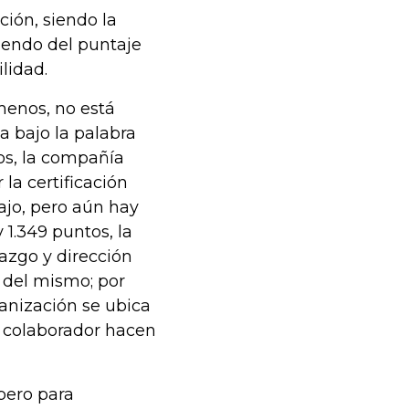
ción, siendo la
iendo del puntaje
lidad.
menos, no está
ga bajo la palabra
tos, la compañía
la certificación
ajo, pero aún hay
 1.349 puntos, la
razgo y dirección
s del mismo; por
rganización se ubica
l colaborador hacen
 pero para