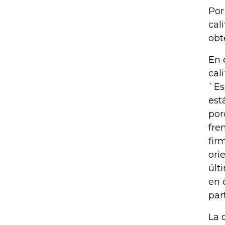
Por
cal
obt
En 
cal
`Es
est
por
fre
fir
ori
últ
en 
par
La 