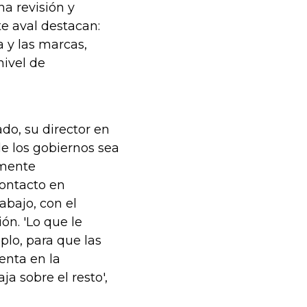
a revisión y
te aval destacan:
 y las marcas,
nivel de
do, su director en
e los gobiernos sea
rmente
contacto en
abajo, con el
ón. 'Lo que le
lo, para que las
enta en la
a sobre el resto',