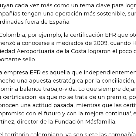
luyan cada vez más como un tema clave para logr
pañías tengan una operación más sostenible, s
rdinadas fuera de España.
Colombia, por ejemplo, la certificación EFR que o
enzó a conocerse a mediados de 2009, cuando H
iedad Aeroportuaria de la Costa lograron el poco 
ortante sello.
a empresa EFR es aquella que independienteme
hecho una apuesta estratégica por la conciliación,
omina balance trabajo-vida. Lo que siempre deja
a certificación, es que no se trata de un premio, p
onocen una actitud pasada, mientras que las certi
promiso con el futuro y con la mejora continua', 
tínez, director de la Fundación Másfamilia.
el territorio colombiano, ya son siete las compañía