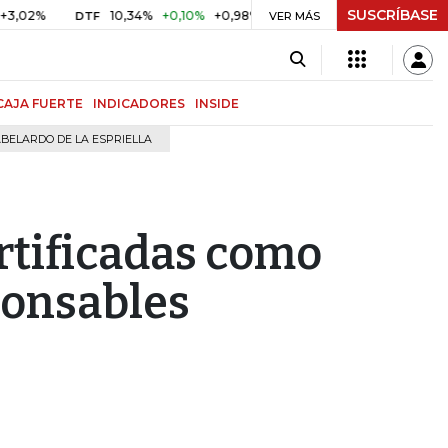
SUSCRÍBASE
%
10,34%
+0,10%
+0,98%
$ 416,96
+$ 0,05
+0,01%
DTF
UVR
VER MÁS
CAJA FUERTE
INDICADORES
INSIDE
BELARDO DE LA ESPRIELLA
rtificadas como
ponsables