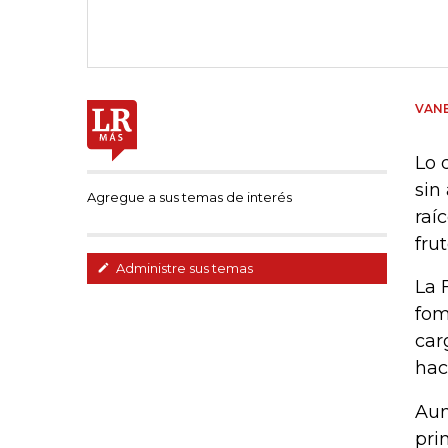
VANE
Lo 
sin
Agregue a sus temas de interés
raí
frut
Administre sus temas
La 
fom
car
hac
Aun
pri