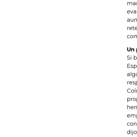
man
eva
aum
ret
com
Un 
Si 
Esp
alg
res
Col
pro
hem
emp
con
dijo