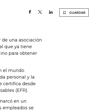
GUARDAR
 de una asociación
al que ya tiene
mino para obtener
en el mundo
da personal y la
e certifica desde
ables (EFR).
nmarcó en un
los empleados se