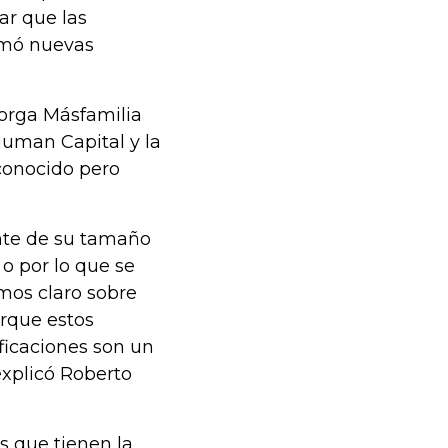
ar que las
umó nuevas
torga Másfamilia
uman Capital y la
conocido pero
nte de su tamaño
 o por lo que se
mos claro sobre
orque estos
ficaciones son un
explicó Roberto
s que tienen la