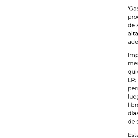
'Ga
pro
de 
alt
ade
Imp
men
qui
LR:
per
lue
lib
día
de s
Est