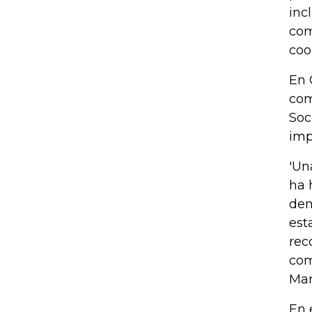
inc
com
coo
En 
com
Soc
imp
'Un
ha 
den
est
rec
com
Mar
En 