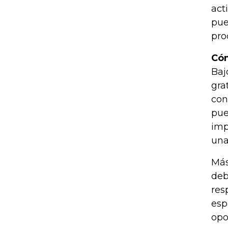
act
pue
pro
Cóm
Baj
gra
con
pue
imp
una
Más
deb
res
esp
opo