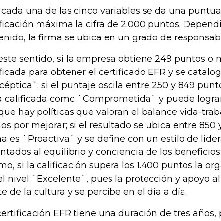
 cada una de las cinco variables se da una puntua
ificación máxima la cifra de 2.000 puntos. Depend
enido, la firma se ubica en un grado de responsabi
este sentido, si la empresa obtiene 249 puntos o 
ificada para obtener el certificado EFR y se catalo
céptica`; si el puntaje oscila entre 250 y 849 pun
á calificada como `Comprometida` y puede lograr 
que hay políticas que valoran el balance vida-trab
nos por mejorar; si el resultado se ubica entre 850 y
ma es `Proactiva` y se define con un estilo de lide
entados al equilibrio y conciencia de los beneficio
imo, si la calificación supera los 1.400 puntos la o
el nivel `Excelente`, pues la protección y apoyo a
te de la cultura y se percibe en el día a día.
certificación EFR tiene una duración de tres años,