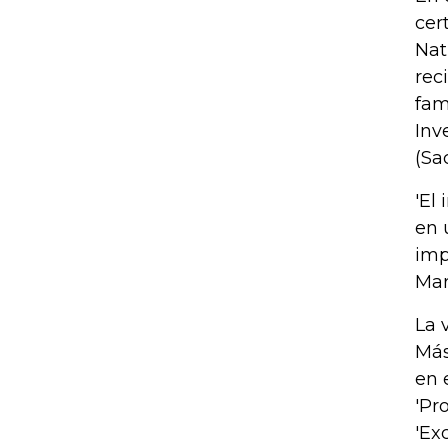
cer
Nat
rec
fam
Inv
(Sa
'El
en 
imp
Mar
La 
Más
en 
'Pr
'Exc