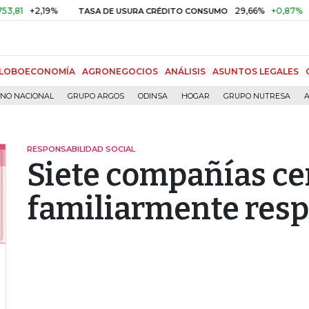
+2,19%
29,66%
+0,87%
+3,02
TASA DE USURA CRÉDITO CONSUMO
LOBOECONOMÍA
AGRONEGOCIOS
ANÁLISIS
ASUNTOS LEGALES
RNO NACIONAL
GRUPO ARGOS
ODINSA
HOGAR
GRUPO NUTRESA
A
RESPONSABILIDAD SOCIAL
Siete compañías ce
familiarmente res