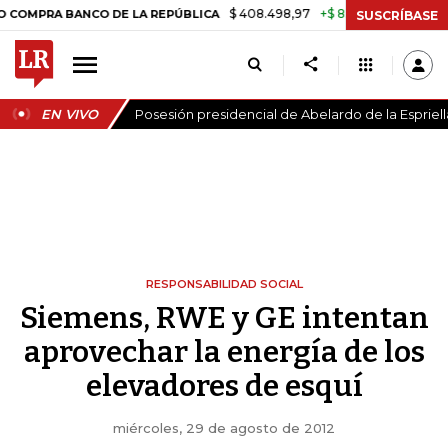
$ 408.498,97
+$ 8.753,81
+2,19%
A BANCO DE LA REPÚBLICA
TAS
SUSCRÍBASE
EN VIVO
Posesión presidencial de Abelardo de la Espriell
RESPONSABILIDAD SOCIAL
Siemens, RWE y GE intentan
aprovechar la energía de los
elevadores de esquí
miércoles, 29 de agosto de 2012