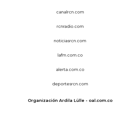
canalrcn.com
rcnradio.com
noticiasrcn.com
lafm.com.co
alerta.com.co
deportesrcn.com
Organización Ardila Lülle - oal.com.co