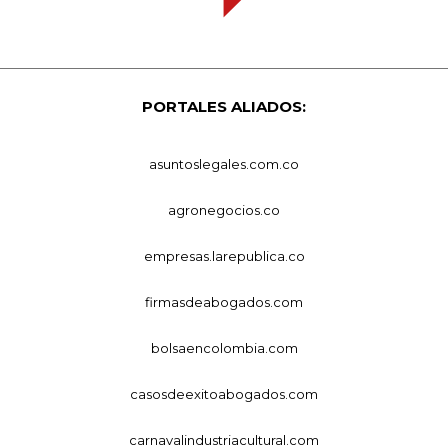
PORTALES ALIADOS:
asuntoslegales.com.co
agronegocios.co
empresas.larepublica.co
firmasdeabogados.com
bolsaencolombia.com
casosdeexitoabogados.com
carnavalindustriacultural.com