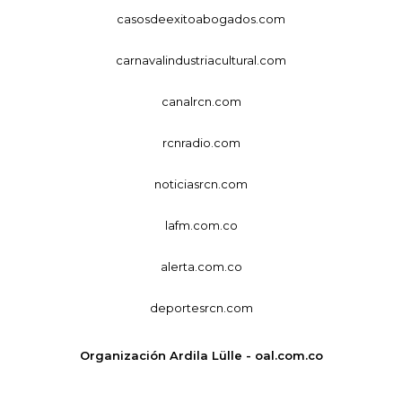
casosdeexitoabogados.com
carnavalindustriacultural.com
canalrcn.com
rcnradio.com
noticiasrcn.com
lafm.com.co
alerta.com.co
deportesrcn.com
Organización Ardila Lülle - oal.com.co