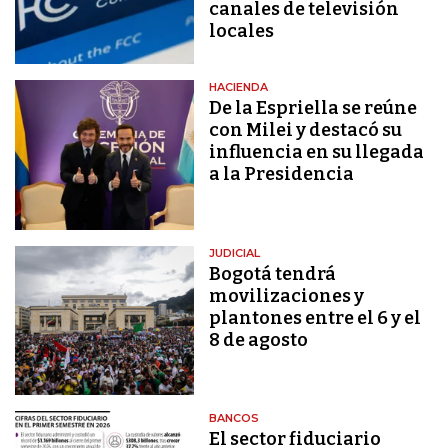
canales de televisión
locales
HACIENDA
De la Espriella se reúne
con Milei y destacó su
influencia en su llegada
a la Presidencia
JUDICIAL
Bogotá tendrá
movilizaciones y
plantones entre el 6 y el
8 de agosto
BANCOS
El sector fiduciario