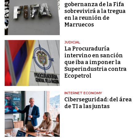
gobernanza de la Fifa
sobrevivirá a la tregua
en la reunión de
Marruecos
JUDICIAL
La Procuraduría
intervino en sanción
que iba a imponer la
Superindustria contra
Ecopetrol
INTERNET ECONOMY
Ciberseguridad: del área
de TI a las juntas