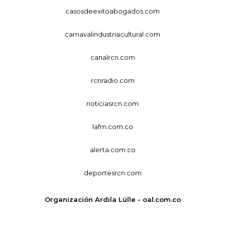
casosdeexitoabogados.com
carnavalindustriacultural.com
canalrcn.com
rcnradio.com
noticiasrcn.com
lafm.com.co
alerta.com.co
deportesrcn.com
Organización Ardila Lülle - oal.com.co