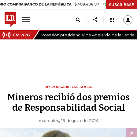
$ 408.498,97
+$ 8.753,81
+2,19%
MPRA BANCO DE LA REPÚBLICA
T
SUSCRÍBASE
EN VIVO
Posesión presidencial de Abelardo de la Espriell
RESPONSABILIDAD SOCIAL
Mineros recibió dos premios
de Responsabilidad Social
miércoles, 16 de julio de 2014