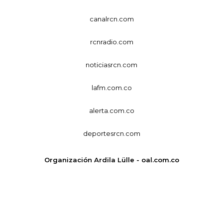
canalrcn.com
rcnradio.com
noticiasrcn.com
lafm.com.co
alerta.com.co
deportesrcn.com
Organización Ardila Lülle - oal.com.co