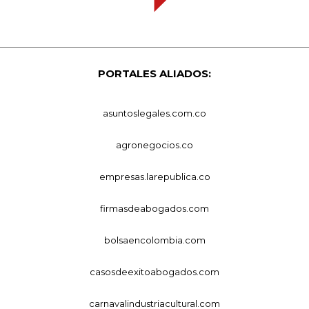
PORTALES ALIADOS:
asuntoslegales.com.co
agronegocios.co
empresas.larepublica.co
firmasdeabogados.com
bolsaencolombia.com
casosdeexitoabogados.com
carnavalindustriacultural.com