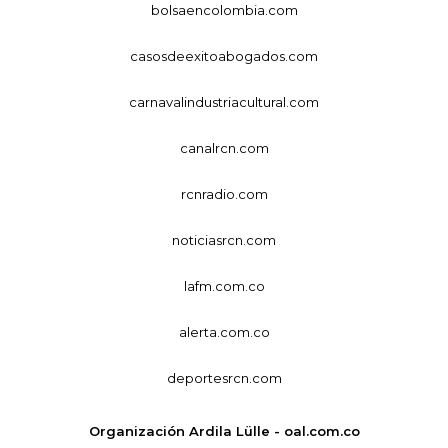
bolsaencolombia.com
casosdeexitoabogados.com
carnavalindustriacultural.com
canalrcn.com
rcnradio.com
noticiasrcn.com
lafm.com.co
alerta.com.co
deportesrcn.com
Organización Ardila Lülle - oal.com.co