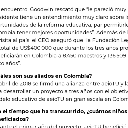
 encuentro, Goodwin rescató que “le pareció muy 
sidente tiene un entendimiento muy claro sobre lo
rtunidades de la reforma educativa, par permitirle
ombia tener mejores oportunidades”. Además de l
visita al país, el CEO aseguró que “la Fundación 
total de US$400.000 que durante los tres años pr
eficiarán en Colombia a 8.450 maestros y 136.509 
co años”.
áles son sus aliados en Colombia?
abril de 2018 se firmó una alianza entre aeioTU y
a desarrollar un proyecto a tres años con el objeti
elo educativo de aeioTU en gran escala en Colom
 el tiempo que ha transcurrido, ¿cuántos niños
eficiados?
ante el primer año del proyecto, aeioTU benefició 