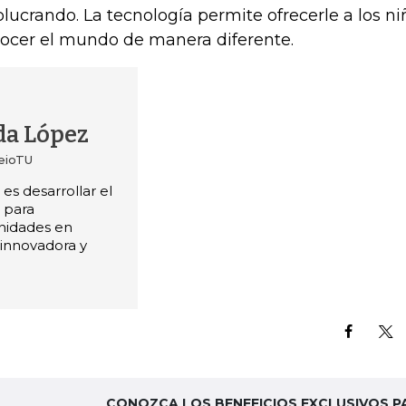
olucrando. La tecnología permite ofrecerle a los n
ocer el mundo de manera diferente.
da López
aeioTU
 es desarrollar el
s para
nidades en
innovadora y
CONOZCA LOS BENEFICIOS EXCLUSIVOS P