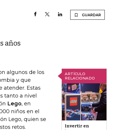
GUARDAR
es años
son algunos de los
ARTÍCULO
RELACIONADO
lombia y que
 atender. Estas
 tanto a nivel
ión
Lego
, en
.000 niños en el
ón Lego, quien se
Invertir en
tos retos.