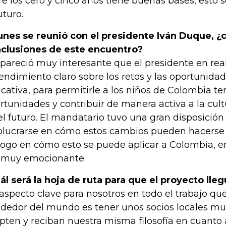
re los cero y cinco años tiene buenas bases, esto s
uturo.
lunes se reunió con el presidente Iván Duque, ¿
clusiones de este encuentro?
pareció muy interesante que el presidente en rea
endimiento claro sobre los retos y las oportunida
cativa, para permitirle a los niños de Colombia te
rtunidades y contribuir de manera activa a la cult
el futuro. El mandatario tuvo una gran disposición
olucrarse en cómo estos cambios pueden hacerse y
logo en cómo esto se puede aplicar a Colombia, e
 muy emocionante.
ál será la hoja de ruta para que el proyecto lleg
aspecto clave para nosotros en todo el trabajo q
ededor del mundo es tener unos socios locales mu
pten y reciban nuestra misma filosofía en cuanto a