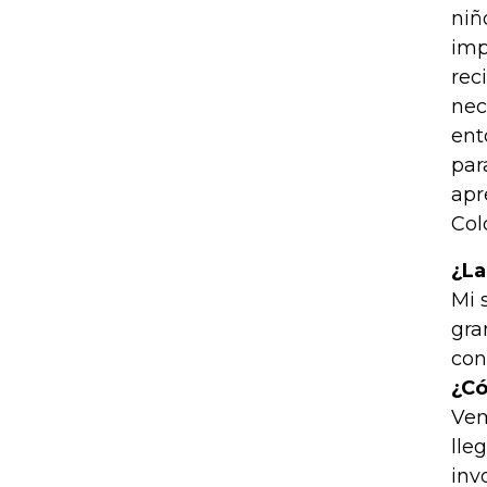
niñ
imp
rec
nec
ent
par
apr
Col
¿La
Mi 
gra
con
¿Có
Vem
lle
inv