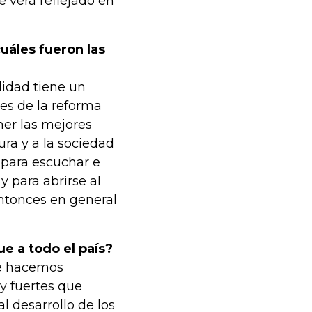
e verá reflejado en
cuáles fueron las
lidad tiene un
des de la reforma
ner las mejores
ura y a la sociedad
 para escuchar e
 para abrirse al
ntonces en general
ue a todo el país?
ue hacemos
y fuertes que
l desarrollo de los