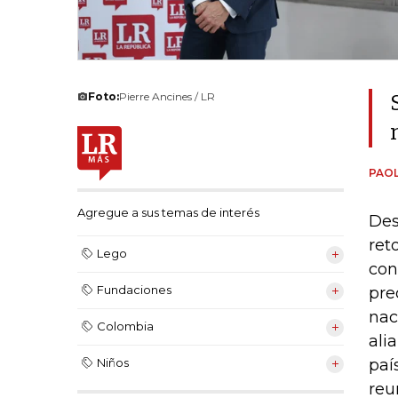
Foto:
Pierre Ancines / LR
PAOL
Agregue a sus temas de interés
Des
ret
Lego
con
Fundaciones
pre
nac
Colombia
ali
paí
Niños
reu