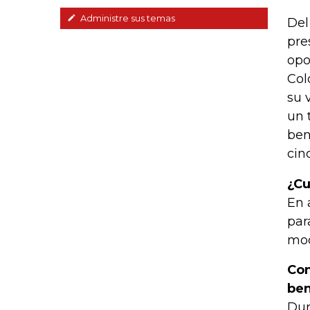
Administre sus temas
Del
pre
opo
Col
su 
un 
ben
cin
¿Cu
En 
par
mod
Con
ben
Dur