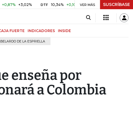
SUSCRÍBASE
7%
+3,02%
10,34%
+0,10%
+0,98%
$ 416,91
+$ 0,05
DTF
VER MÁS
UVR
CAJA FUERTE
INDICADORES
INSIDE
BELARDO DE LA ESPRIELLA
ue enseña por
donará a Colombia