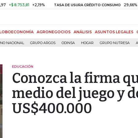
 8.753,81
+2,19%
29,66%
+0,8
TASA DE USURA CRÉDITO CONSUMO
LOBOECONOMÍA
AGRONEGOCIOS
ANÁLISIS
ASUNTOS LEGALES
RNO NACIONAL
GRUPO ARGOS
ODINSA
HOGAR
GRUPO NUTRESA
A
EDUCACIÓN
Conozca la firma q
medio del juego y 
US$400.000