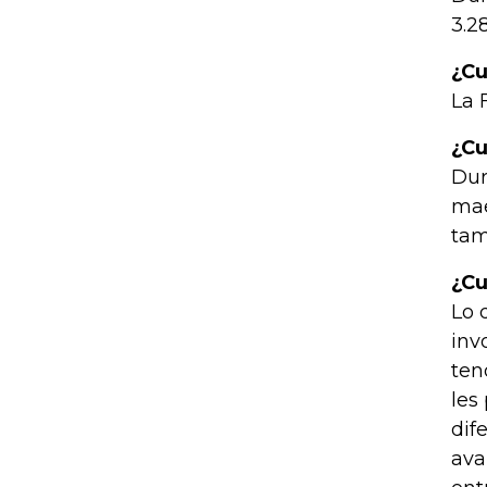
3.2
¿Cu
La 
¿Cu
Dur
mae
tam
¿Cu
Lo 
inv
ten
les
dif
ava