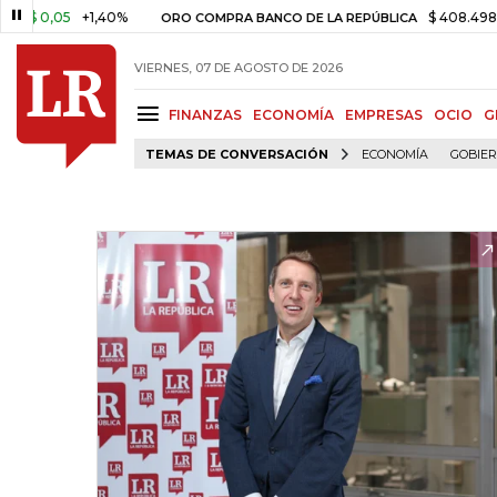
0,05
+1,40%
$ 408.498,97
+$
ORO COMPRA BANCO DE LA REPÚBLICA
VIERNES, 07 DE AGOSTO DE 2026
FINANZAS
ECONOMÍA
EMPRESAS
OCIO
G
TEMAS DE CONVERSACIÓN
ECONOMÍA
GOBIE