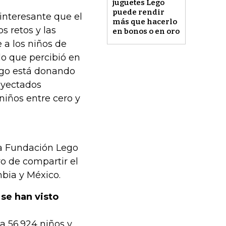
juguetes Lego
puede rendir
interesante que el
más que hacerlo
s retos y las
en bonos o en oro
 a los niños de
o que percibió en
Lego está donando
oyectados
niños entre cero y
 la Fundación Lego
vo de compartir el
bia y México.
 se han visto
a 56.924 niños y