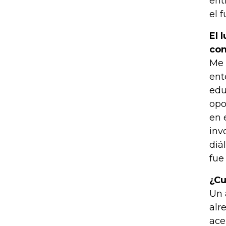
ent
el f
El 
con
Me 
ent
edu
opo
en 
inv
diá
fue
¿Cu
Un 
alr
ace