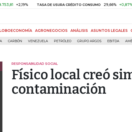
,81
+2,19%
29,66%
+0,87%
+3
TASA DE USURA CRÉDITO CONSUMO
LOBOECONOMÍA
AGRONEGOCIOS
ANÁLISIS
ASUNTOS LEGALES
ÍA
CARBÓN
VENEZUELA
PETRÓLEO
GRUPO ARGOS
EBITDA
AMÉ
RESPONSABILIDAD SOCIAL
Físico local creó s
contaminación