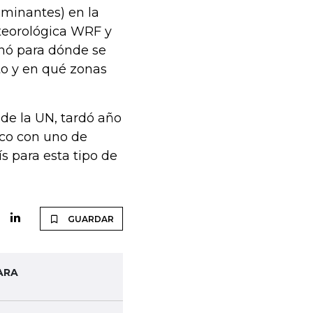
aminantes) en la
teorológica WRF y
inó para dónde se
to y en qué zonas
 de la UN, tardó año
ico con uno de
s para esta tipo de
GUARDAR
ARA