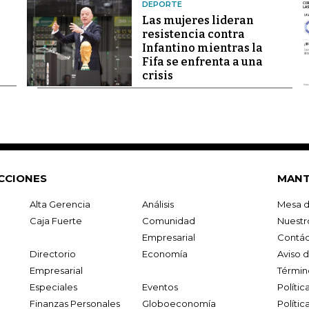
DEPORTE
Las mujeres lideran
resistencia contra
Infantino mientras la
Fifa se enfrenta a una
crisis
CCIONES
MANT
Alta Gerencia
Análisis
Mesa d
Caja Fuerte
Comunidad
Nuestr
Empresarial
Contác
Directorio
Economía
Aviso 
Empresarial
Términ
Especiales
Eventos
Políti
Finanzas Personales
Globoeconomía
Polític