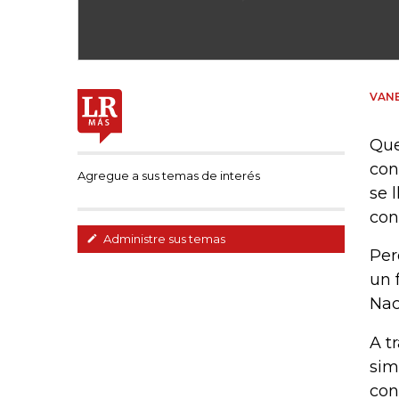
VANE
Que
con
Agregue a sus temas de interés
se 
con
Administre sus temas
Per
un 
Nac
A t
sim
con