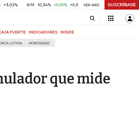
SUSCRÍBASE
,02%
10,34%
+0,10%
+0,98%
$ 416,91
+$ 0,05
+0,01
DTF
VER MÁS
UVR
CAJA FUERTE
INDICADORES
INSIDE
RICA LATINA
MOROSIDAD
imulador que mide