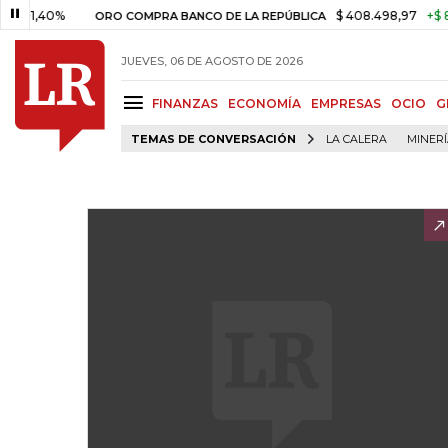
1,40%
$ 408.498,97
+$ 8.753
ORO COMPRA BANCO DE LA REPÚBLICA
JUEVES, 06 DE AGOSTO DE 2026
FINANZAS
ECONOMÍA
EMPRESAS
OCIO
G
TEMAS DE CONVERSACIÓN
LA CALERA
MINER