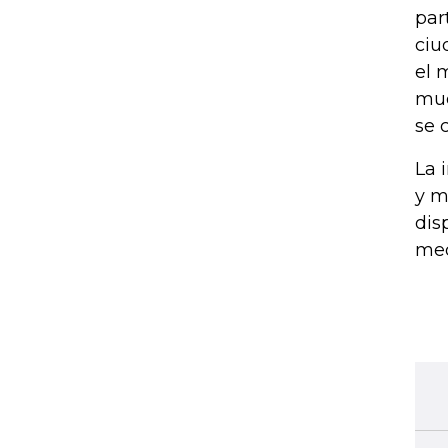
par
ciu
el 
mue
se 
La 
y m
dis
med