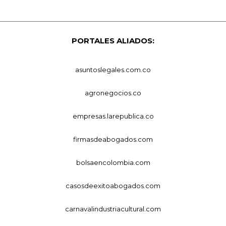
PORTALES ALIADOS:
asuntoslegales.com.co
agronegocios.co
empresas.larepublica.co
firmasdeabogados.com
bolsaencolombia.com
casosdeexitoabogados.com
carnavalindustriacultural.com