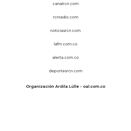
canalrcn.com
rcnradio.com
noticiasrcn.com
lafm.com.co
alerta.com.co
deportesrcn.com
Organización Ardila Lülle - oal.com.co