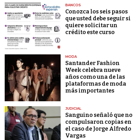
BANCOS
Conozca los seis pasos
que usted debe seguir si
quiere solicitar un
crédito este curso
MODA
Santander Fashion
Week celebra nueve
años como una de las
plataformas de moda
más importantes
JUDICIAL
Sanguino señaló que no
compulsaron copias en
el caso de Jorge Alfredo
Vargas