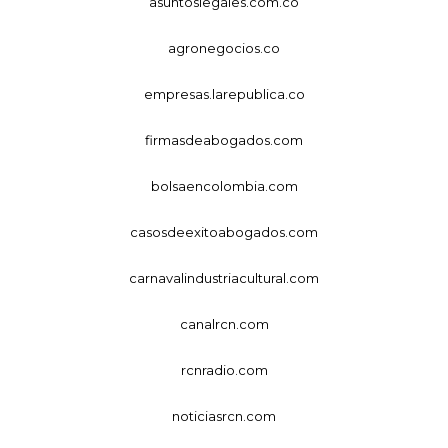
asuntoslegales.com.co
agronegocios.co
empresas.larepublica.co
firmasdeabogados.com
bolsaencolombia.com
casosdeexitoabogados.com
carnavalindustriacultural.com
canalrcn.com
rcnradio.com
noticiasrcn.com