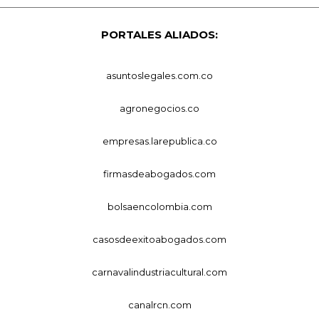
PORTALES ALIADOS:
asuntoslegales.com.co
agronegocios.co
empresas.larepublica.co
firmasdeabogados.com
bolsaencolombia.com
casosdeexitoabogados.com
carnavalindustriacultural.com
canalrcn.com