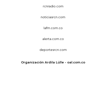
rcnradio.com
noticiasrcn.com
lafm.com.co
alerta.com.co
deportesrcn.com
Organización Ardila Lülle - oal.com.co