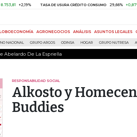
de Abelardo De La Espriella
1
+2,19%
29,66%
+0,87%
+3,0
TASA DE USURA CRÉDITO CONSUMO
LOBOECONOMÍA
AGRONEGOCIOS
ANÁLISIS
ASUNTOS LEGALES
RNO NACIONAL
GRUPO ARGOS
ODINSA
HOGAR
GRUPO NUTRESA
A
de Abelardo De La Espriella
RESPONSABILIDAD SOCIAL
Alkosto y Homecent
Buddies