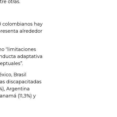
tre otras.
0 colombianos hay
presenta alrededor
mo “limitaciones
conducta adaptativa
ceptuales”.
ico, Brasil
nas discapacitadas
%), Argentina
Panamá (11,3%) y