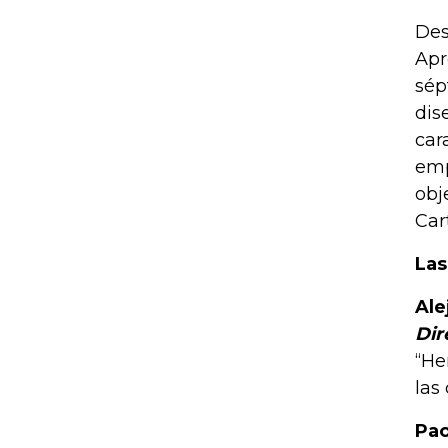
Des
Apr
sép
dis
car
emp
obj
Car
Las
Ale
Dir
“He
las
Pao