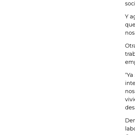
soc
Y a
que
nos
Otr
tra
emp
“Ya
int
nos
viv
des
Den
lab