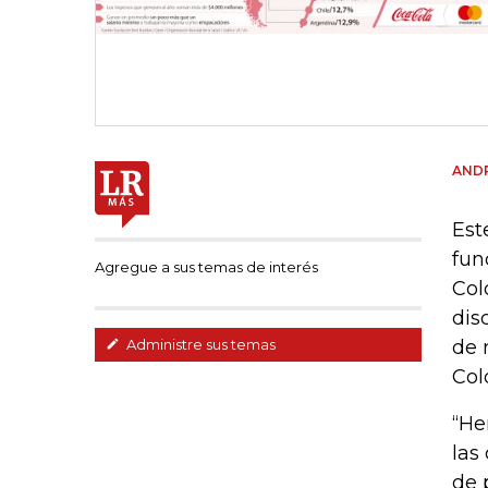
AND
Est
fun
Agregue a sus temas de interés
Col
dis
de 
Administre sus temas
Col
“He
las
de 