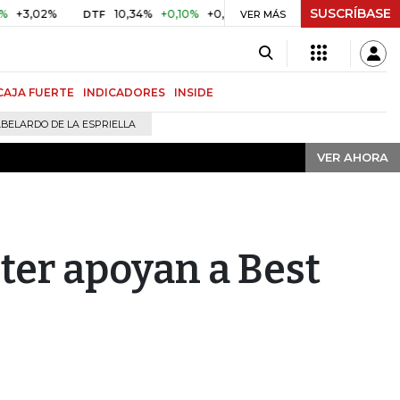
SUSCRÍBASE
VER AHORA
2%
10,34%
+0,10%
+0,98%
$ 416,91
+$ 0,05
+0,01%
DTF
UVR
VER MÁS
CAJA FUERTE
INDICADORES
INSIDE
BELARDO DE LA ESPRIELLA
VER AHORA
er apoyan a Best