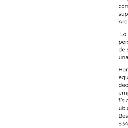
com
sup
Are
“Lo
per
de 
una
Hom
equ
dec
emp
fís
ubi
Bes
$34