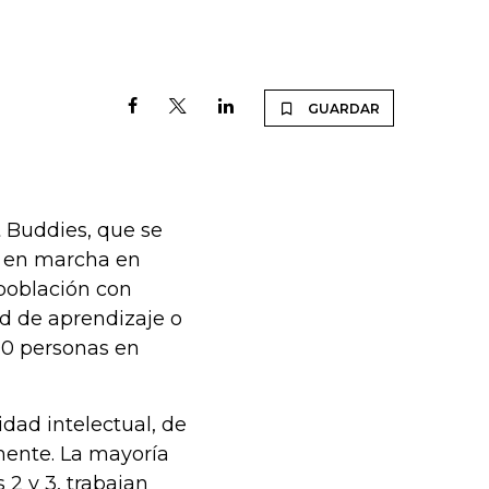
GUARDAR
t Buddies, que se
o en marcha en
 población con
ad de aprendizaje o
00 personas en
dad intelectual, de
lmente. La mayoría
 2 y 3, trabajan