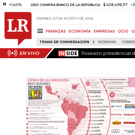
Posesión presidencial 
EN VIVO
40%
$ 408.498,97
+$ 8.753,8
ORO COMPRA BANCO DE LA REPÚBLICA
VIERNES, 07 DE AGOSTO DE 2026
FINANZAS
ECONOMÍA
EMPRESAS
OCIO
G
TEMAS DE CONVERSACIÓN
ECONOMÍA
GOBIE
Posesión presidencial 
EN VIVO