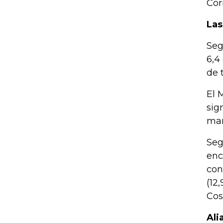
Cor
Las
Seg
6,4
de 
El 
sig
man
Seg
enc
con
(12
Cos
Ali