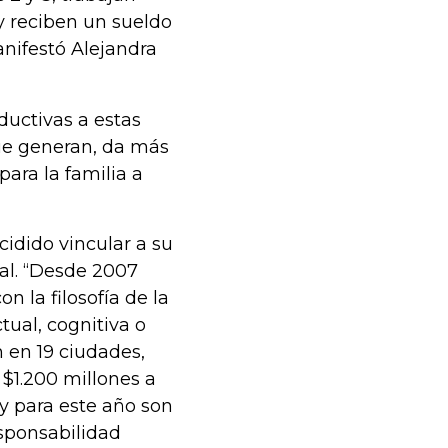
y reciben un sueldo
anifestó Alejandra
ductivas a estas
ue generan, da más
ara la familia a
dido vincular a su
al. “Desde 2007
 la filosofía de la
tual, cognitiva o
 en 19 ciudades,
$1.200 millones a
y para este año son
sponsabilidad