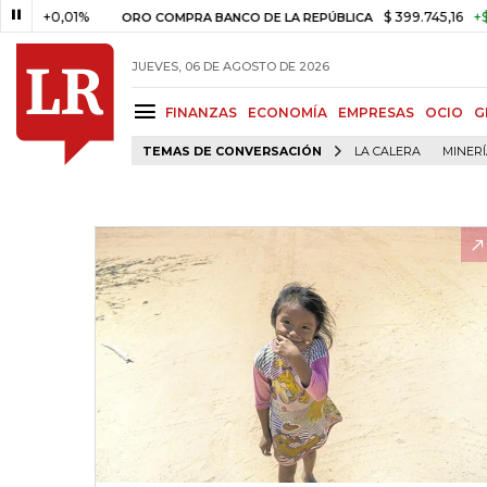
0,01%
$ 399.745,16
+$ 2.295,7
ORO COMPRA BANCO DE LA REPÚBLICA
JUEVES, 06 DE AGOSTO DE 2026
FINANZAS
ECONOMÍA
EMPRESAS
OCIO
G
TEMAS DE CONVERSACIÓN
LA CALERA
MINER