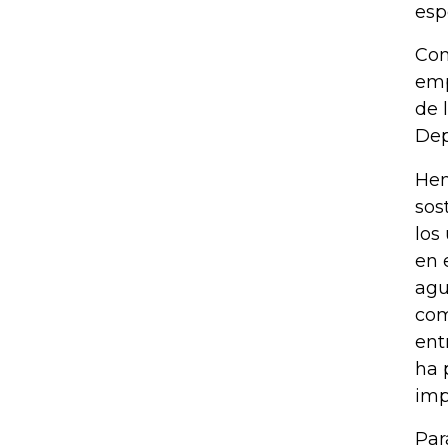
esp
Con
emp
de 
Dep
Hem
sos
los
en 
agu
com
ent
ha 
imp
Par