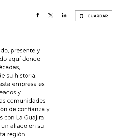
GUARDAR
ado, presente y
sido aquí donde
écadas,
e su historia.
 esta empresa es
leados y
e las comunidades
ión de confianza y
 con La Guajira
 un aliado en su
ta región