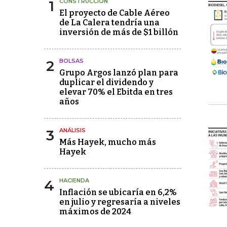
1
CONSTRUCCIÓN
El proyecto de Cable Aéreo
de La Calera tendría una
inversión de más de $1 billón
2
BOLSAS
Grupo Argos lanzó plan para
duplicar el dividendo y
elevar 70% el Ebitda en tres
años
3
ANÁLISIS
Más Hayek, mucho más
Hayek
4
HACIENDA
Inflación se ubicaría en 6,2%
en julio y regresaría a niveles
máximos de 2024