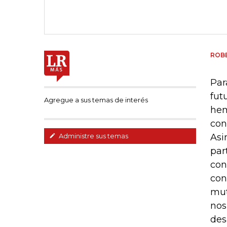
ROB
Par
fut
Agregue a sus temas de interés
hem
con
Asi
Administre sus temas
par
con
con
mut
nos
des