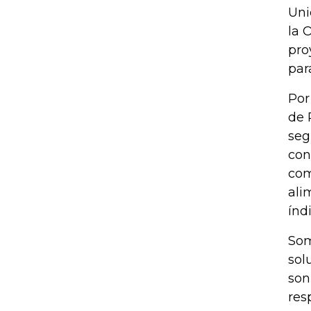
Uni
la 
pro
par
Por
de 
seg
con
com
ali
índ
Som
sol
son
res