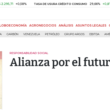
1
+0,58%
29,66%
+0,87%
+3,
TASA DE USURA CRÉDITO CONSUMO
LOBOECONOMÍA
AGRONEGOCIOS
ANÁLISIS
ASUNTOS LEGALES
ÍA
CARBÓN
VENEZUELA
PETRÓLEO
GRUPO ARGOS
EBITDA
AMÉ
RESPONSABILIDAD SOCIAL
Alianza por el futu