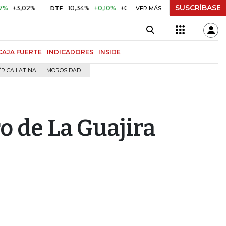
SUSCRÍBASE
02%
10,34%
+0,10%
+0,98%
$ 416,86
+$ 0,05
+0,01
DTF
UVR
VER MÁS
CAJA FUERTE
INDICADORES
INSIDE
RICA LATINA
MOROSIDAD
ro de La Guajira