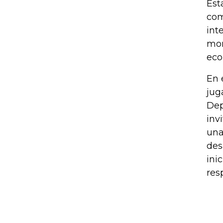
Est
com
int
mom
eco
En 
jug
Dep
inv
una
des
ini
res