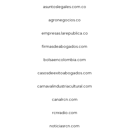
asuntoslegales.com.co
agronegocios.co
empresas.larepublica.co
firmasdeabogados.com
bolsaencolombia.com
casosdeexitoabogados.com
carnavalindustriacultural.com
canalrcn.com
rcnradio.com
noticiasrcn.com