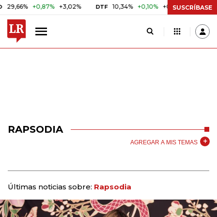
9,66%
+0,87%
+3,02%
10,34%
+0,10%
+0,98%
$ 41
DTF
UVR
SUSCRÍBASE
RAPSODIA
AGREGAR A MIS TEMAS
Últimas noticias sobre:
Rapsodia