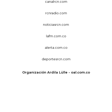
canalrcn.com
rcnradio.com
noticiasrcn.com
lafm.com.co
alerta.com.co
deportesrcn.com
Organización Ardila Lülle - oal.com.co