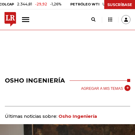
2.344,81
-29,92
-1,26%
US$ 75,09
-US$ 0,24
CAP
PETRÓLEO WTI
SUSCRÍBASE
OSHO INGENIERÍA
AGREGAR A MIS TEMAS
Últimas noticias sobre:
Osho Ingeniería