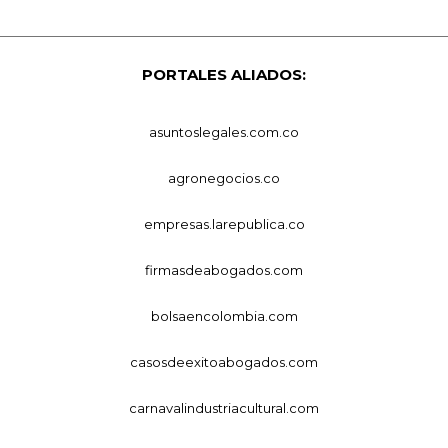
PORTALES ALIADOS:
asuntoslegales.com.co
agronegocios.co
empresas.larepublica.co
firmasdeabogados.com
bolsaencolombia.com
casosdeexitoabogados.com
carnavalindustriacultural.com