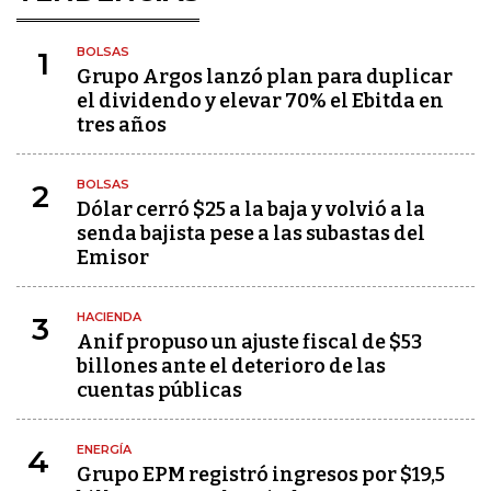
BOLSAS
1
Grupo Argos lanzó plan para duplicar
el dividendo y elevar 70% el Ebitda en
tres años
BOLSAS
2
Dólar cerró $25 a la baja y volvió a la
senda bajista pese a las subastas del
Emisor
HACIENDA
3
Anif propuso un ajuste fiscal de $53
billones ante el deterioro de las
cuentas públicas
ENERGÍA
4
Grupo EPM registró ingresos por $19,5