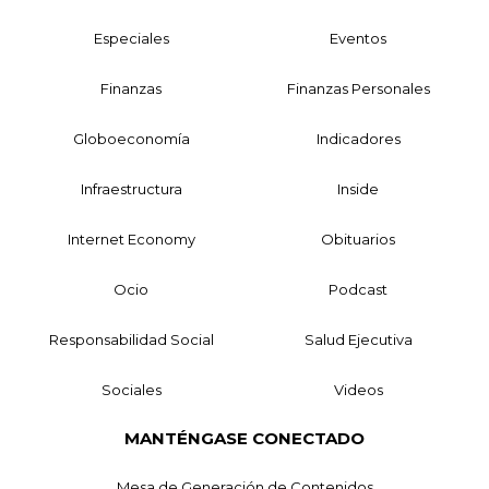
Especiales
Eventos
Finanzas
Finanzas Personales
Globoeconomía
Indicadores
Infraestructura
Inside
Internet Economy
Obituarios
Ocio
Podcast
Responsabilidad Social
Salud Ejecutiva
Sociales
Videos
MANTÉNGASE CONECTADO
Mesa de Generación de Contenidos