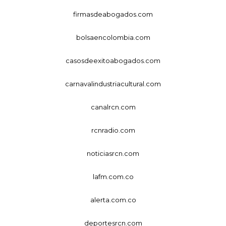
firmasdeabogados.com
bolsaencolombia.com
casosdeexitoabogados.com
carnavalindustriacultural.com
canalrcn.com
rcnradio.com
noticiasrcn.com
lafm.com.co
alerta.com.co
deportesrcn.com