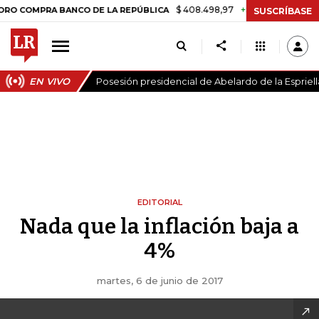
$ 408.498,97
+$ 8.753,81
+2,19%
MPRA BANCO DE LA REPÚBLICA
T
SUSCRÍBASE
EN VIVO
Posesión presidencial de Abelardo de la Espriell
EDITORIAL
Nada que la inflación baja a
4%
martes, 6 de junio de 2017