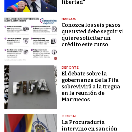
libertad"
BANCOS
Conozca los seis pasos
que usted debe seguir si
quiere solicitar un
crédito este curso
DEPORTE
El debate sobre la
gobernanza de la Fifa
sobrevivirá a la tregua
en la reunión de
Marruecos
JUDICIAL
La Procuraduría
intervino en sanción