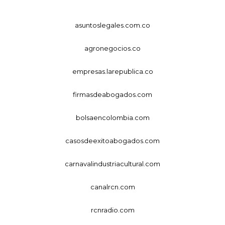
asuntoslegales.com.co
agronegocios.co
empresas.larepublica.co
firmasdeabogados.com
bolsaencolombia.com
casosdeexitoabogados.com
carnavalindustriacultural.com
canalrcn.com
rcnradio.com