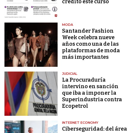
crédito este curso
MODA
Santander Fashion
Week celebra nueve
años como una de las
plataformas de moda
más importantes
JUDICIAL
La Procuraduría
intervino en sanción
que iba a imponer la
Superindustria contra
Ecopetrol
INTERNET ECONOMY
Ciberseguridad: del área