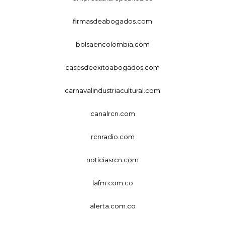
firmasdeabogados.com
bolsaencolombia.com
casosdeexitoabogados.com
carnavalindustriacultural.com
canalrcn.com
rcnradio.com
noticiasrcn.com
lafm.com.co
alerta.com.co