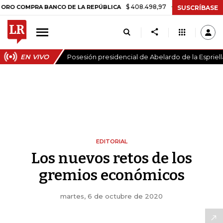
$ 408.498,97
+$ 8.753,81
+2,19%
MPRA BANCO DE LA REPÚBLICA
SUSCRÍBASE
EN VIVO
Posesión presidencial de Abelardo de la Espriell
EDITORIAL
Los nuevos retos de los
gremios económicos
martes, 6 de octubre de 2020