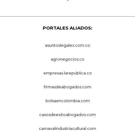
PORTALES ALIADOS:
asuntoslegales.com.co
agronegocios.co
empresas.larepublica.co
firmasdeabogados.com
bolsaencolombia.com
casosdeexitoabogados.com
carnavalindustriacultural.com