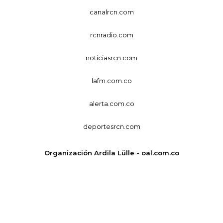
canalrcn.com
rcnradio.com
noticiasrcn.com
lafm.com.co
alerta.com.co
deportesrcn.com
Organización Ardila Lülle - oal.com.co