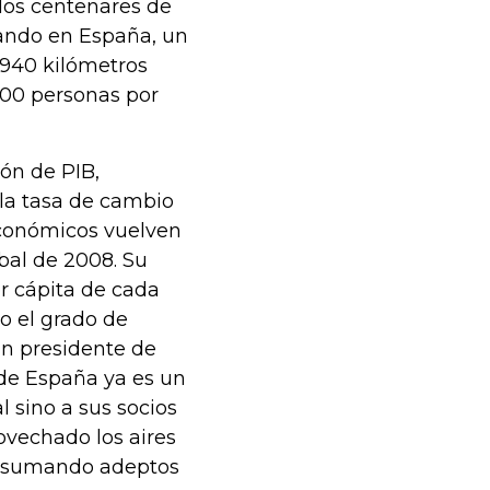
dos centenares de
ando en España, un
940 kilómetros
100 personas por
lón de PIB,
 la tasa de cambio
económicos vuelven
bal de 2008. Su
r cápita de cada
o el grado de
in presidente de
 de España ya es un
l sino a sus socios
ovechado los aires
ir sumando adeptos