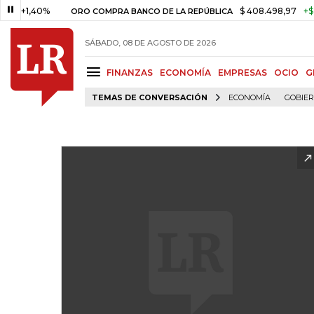
,40%
$ 408.498,97
+$ 8.753,8
ORO COMPRA BANCO DE LA REPÚBLICA
SÁBADO, 08 DE AGOSTO DE 2026
FINANZAS
ECONOMÍA
EMPRESAS
OCIO
G
TEMAS DE CONVERSACIÓN
ECONOMÍA
GOBIE