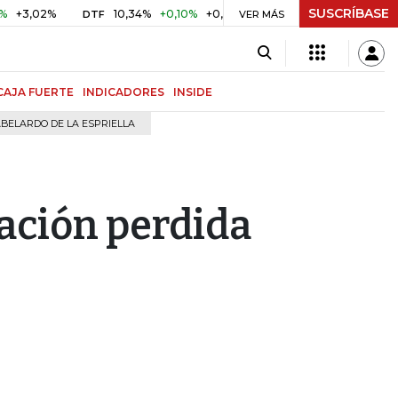
SUSCRÍBASE
2%
10,34%
+0,10%
+0,98%
$ 416,96
+$ 0,05
+0,01%
DTF
UVR
VER MÁS
CAJA FUERTE
INDICADORES
INSIDE
BELARDO DE LA ESPRIELLA
ración perdida