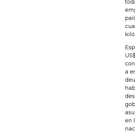
tod
emp
paí
cua
kil
Esp
US$
con
a e
deu
hab
des
gob
asu
en 
nac