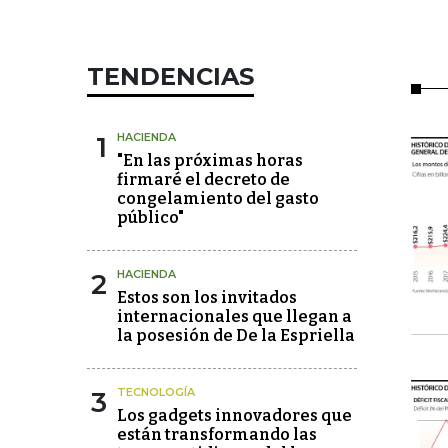
TENDENCIAS
1
HACIENDA
"En las próximas horas
firmaré el decreto de
congelamiento del gasto
público"
2
HACIENDA
Estos son los invitados
internacionales que llegan a
la posesión de De la Espriella
3
TECNOLOGÍA
Los gadgets innovadores que
están transformando las