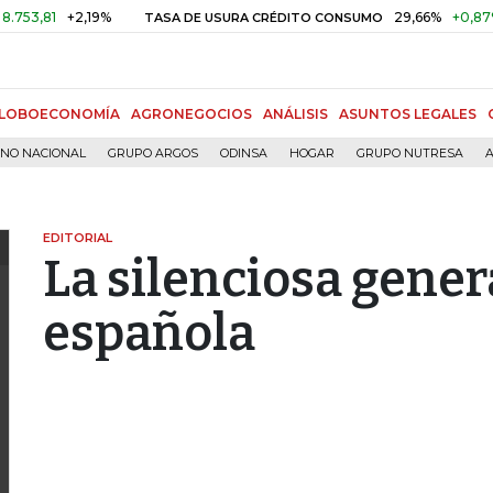
1
+2,19%
29,66%
+0,87%
+3,0
TASA DE USURA CRÉDITO CONSUMO
LOBOECONOMÍA
AGRONEGOCIOS
ANÁLISIS
ASUNTOS LEGALES
RNO NACIONAL
GRUPO ARGOS
ODINSA
HOGAR
GRUPO NUTRESA
A
EDITORIAL
La silenciosa gene
española