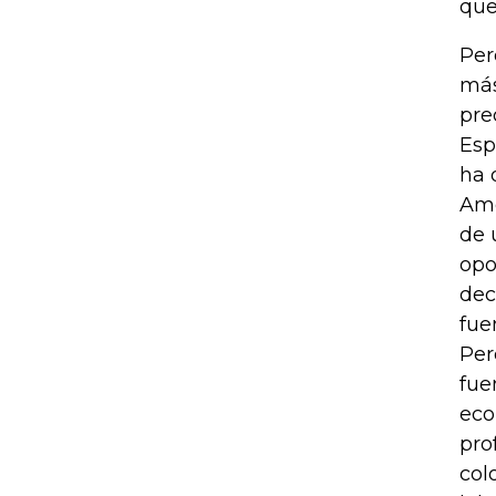
que
Per
más
pre
Esp
ha 
Amé
de 
opo
dec
fue
Per
fue
eco
pro
col