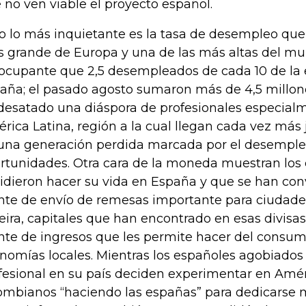
 no ven viable el proyecto español.
o lo más inquietante es la tasa de desempleo que
 grande de Europa y una de las más altas del mu
ocupante que 2,5 desempleados de cada 10 de la
aña; el pasado agosto sumaron más de 4,5 millone
desatado una diáspora de profesionales especial
rica Latina, región a la cual llegan cada vez más
una generación perdida marcada por el desempleo 
rtunidades. Otra cara de la moneda muestran lo
idieron hacer su vida en España y que se han con
nte de envío de remesas importante para ciudade
eira, capitales que han encontrado en esas divisa
nte de ingresos que les permite hacer del consum
nomías locales. Mientras los españoles agobiados
fesional en su país deciden experimentar en Amér
ombianos “haciendo las españas” para dedicarse 