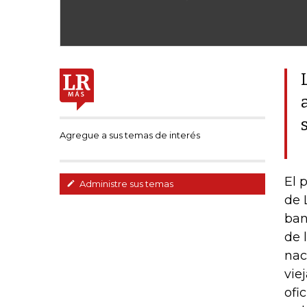
Agregue a sus temas de interés
El 
Administre sus temas
de 
ban
de 
nac
vie
ofi