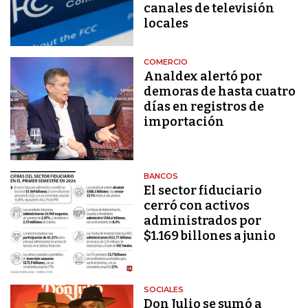
canales de televisión
locales
COMERCIO
Analdex alertó por
demoras de hasta cuatro
días en registros de
importación
BANCOS
El sector fiduciario
cerró con activos
administrados por
$1.169 billones a junio
SOCIALES
Don Julio se sumó a