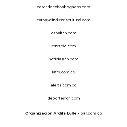
casosdeexitoabogados.com
carnavalindustriacultural.com
canalrcn.com
rcnradio.com
noticiasrcn.com
lafm.com.co
alerta.com.co
deportesrcn.com
Organización Ardila Lülle - oal.com.co