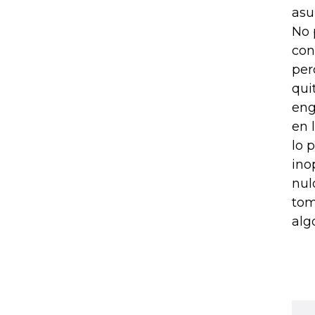
asu
No 
con
per
qui
eng
en 
lo 
ino
nul
tom
alg