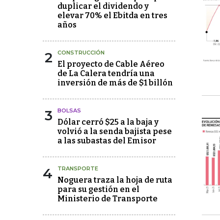
duplicar el dividendo y
elevar 70% el Ebitda en tres
años
2
CONSTRUCCIÓN
El proyecto de Cable Aéreo
de La Calera tendría una
inversión de más de $1 billón
3
BOLSAS
Dólar cerró $25 a la baja y
volvió a la senda bajista pese
a las subastas del Emisor
4
TRANSPORTE
Noguera traza la hoja de ruta
para su gestión en el
Ministerio de Transporte