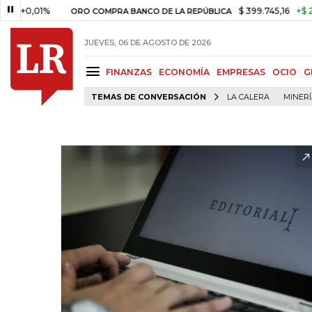
0,01%
$ 399.745,16
+$ 2.295,7
ORO COMPRA BANCO DE LA REPÚBLICA
JUEVES, 06 DE AGOSTO DE 2026
FINANZAS
ECONOMÍA
EMPRESAS
OCIO
G
TEMAS DE CONVERSACIÓN
LA CALERA
MINER