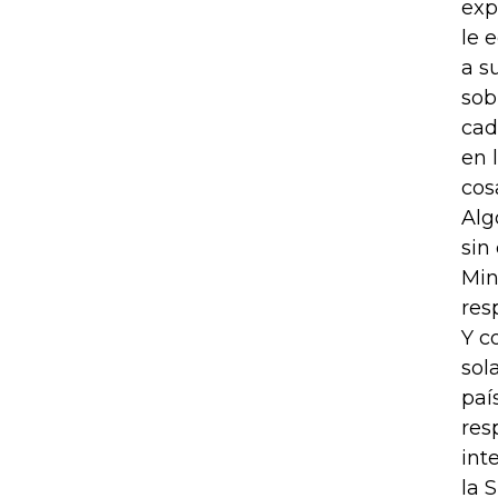
exp
le 
a s
sob
cad
en 
cos
Alg
sin
Min
res
Y c
sol
paí
res
int
la 