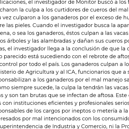
licaciones, el investigador de Monitor buscó a los
echaron la culpa a los curtidores de cueros del ma
u vez culparon a los ganaderos por el exceso de 
re las pieles. Cuando el investigador busca la apa
ena, o sea los ganaderos, éstos culpan a las vaca
los árboles y las alambradas y dañan sus cueros por 
as, el investigador llega a la conclusión de que la 
o parecido está sucediendo con el rebrote de aft
 control por todo el país. Los ganaderos culpan a l
isterio de Agricultura y al ICA, funcionarios que a 
ponsabilizan a los ganaderos por el mal manejo sa
omo siempre sucede, la culpa la tendrán las vaca
as y son tan brutas que se infectan de aftosa. Est
s con instituciones eficientes y profesionales serios
ponsables de los cargos por ineptos o metería a la 
eresados por mal intencionados con los consumid
Superintendencia de Industria y Comercio, ni la Pr