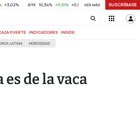
SUSCRÍBASE
02%
10,34%
+0,10%
+0,98%
$ 416,86
+$ 0,05
+0,01
DTF
UVR
VER MÁS
CAJA FUERTE
INDICADORES
INSIDE
RICA LATINA
MOROSIDAD
a es de la vaca