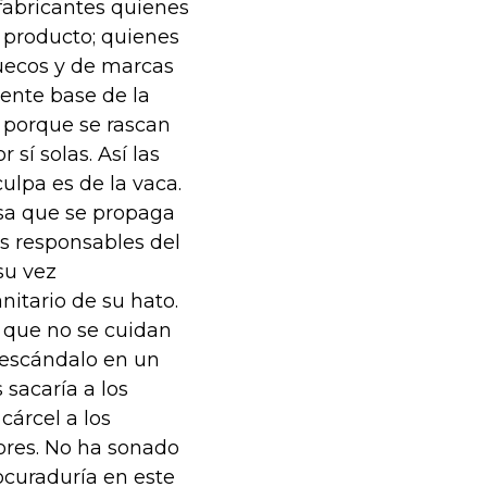
 fabricantes quienes
l producto; quienes
huecos y de marcas
rente base de la
s porque se rascan
sí solas. Así las
culpa es de la vaca.
osa que se propaga
os responsables del
su vez
nitario de su hato.
s que no se cuidan
e escándalo en un
 sacaría a los
cárcel a los
ores. No ha sonado
ocuraduría en este