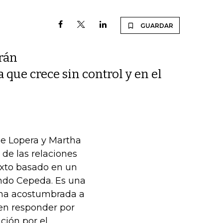
GUARDAR
rán
 que crece sin control y en el
me Lopera y Martha
de las relaciones
exto basado en un
nando Cepeda. Es una
cana acostumbrada a
en responder por
ción por el