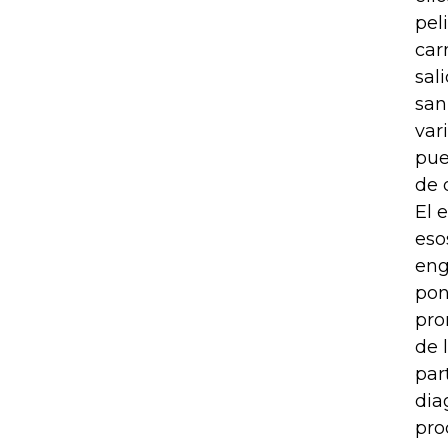
pel
car
sal
san
var
pue
de 
El 
eso
eng
pon
pro
de 
par
dia
pro