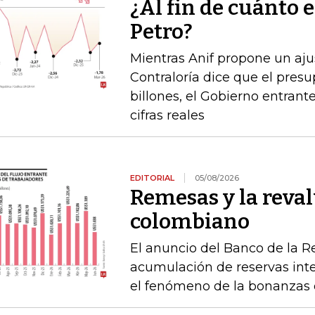
¿Al fin de cuánto e
Petro?
Mientras Anif propone un ajus
Contraloría dice que el pres
billones, el Gobierno entrante
cifras reales
EDITORIAL
05/08/2026
Remesas y la reval
colombiano
El anuncio del Banco de la R
acumulación de reservas int
el fenómeno de la bonanzas 