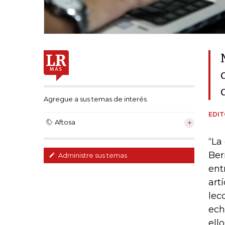
Agregue a sus temas de interés
EDIT
Aftosa
“La
Ber
Administre sus temas
ent
art
lec
ech
ell