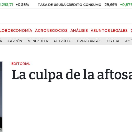
1
+0,58%
29,66%
+0,87%
+3,
TASA DE USURA CRÉDITO CONSUMO
LOBOECONOMÍA
AGRONEGOCIOS
ANÁLISIS
ASUNTOS LEGALES
ÍA
CARBÓN
VENEZUELA
PETRÓLEO
GRUPO ARGOS
EBITDA
AMÉ
EDITORIAL
La culpa de la aftos