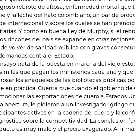
igroso rebrote de aftosa, enfermedad mortal que t
ne y la leche del hato colombiano; un par de prod
ida internacional y sobre los cuales se han prendi
itarias. Y como en buena Ley de Murphy, si el reb
ios rincones del país se expande en otras regiones
de volver de sanidad pública con graves consecu
demandas contra el Estado.
ensayo trata de la puesta en marcha del viejo estu
s miles que pagan los ministerios cada año y que 
rosar los anaqueles de las bibliotecas públicas po
e en práctica. Cuenta que cuando el gobierno de 
mocionar las exportaciones de cuero a Estados U
la apertura, le pidieron a un investigador gringo qu
ticipantes activos en la cadena del cuero y la conf
gnóstico sobre la competitividad. La conclusión fu
ducto es muy malo y el precio exagerado. Al ir más