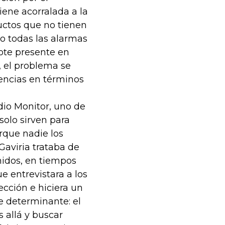
iene acorralada a la
uctos que no tienen
do todas las alarmas
rote presente en
, el problema se
encias en términos
dio Monitor, uno de
solo sirven para
rque nadie los
Gaviria trataba de
nidos, en tiempos
e entrevistara a los
ección e hiciera un
e determinante: el
 allá y buscar