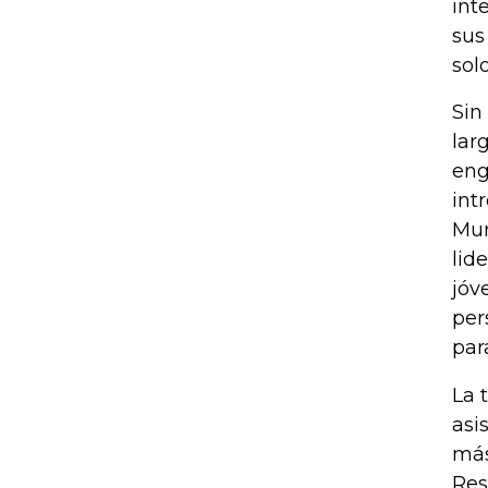
int
sus
sol
Sin
lar
eng
int
Mun
lid
jóv
per
par
La 
asi
más
Res