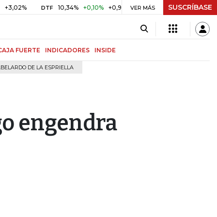
SUSCRÍBASE
%
10,34%
+0,10%
+0,98%
$ 416,91
+$ 0,05
+0,01%
DTF
UVR
VER MÁS
CAJA FUERTE
INDICADORES
INSIDE
BELARDO DE LA ESPRIELLA
zgo engendra