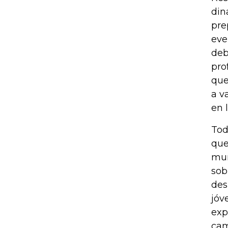
din
pre
eve
deb
pro
que
a v
en 
Tod
que
mun
sob
des
jóv
exp
cam