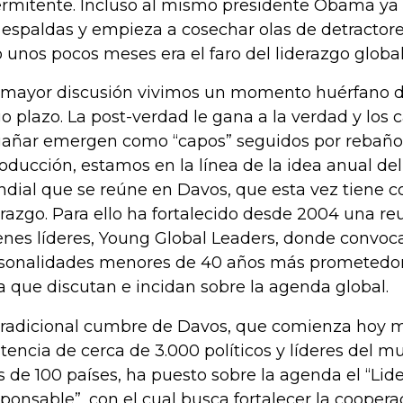
ermitente. Incluso al mismo presidente Obama ya se
 espaldas y empieza a cosechar olas de detractor
o unos pocos meses era el faro del liderazgo global
 mayor discusión vivimos un momento huérfano de
go plazo. La post-verdad le gana a la verdad y los
añar emergen como “capos” seguidos por rebaños.
roducción, estamos en la línea de la idea anual d
dial que se reúne en Davos, que esta vez tiene c
erazgo. Para ello ha fortalecido desde 2004 una r
enes líderes, Young Global Leaders, donde convoc
sonalidades menores de 40 años más prometedor
a que discutan e incidan sobre la agenda global.
tradicional cumbre de Davos, que comienza hoy m
stencia de cerca de 3.000 políticos y líderes del m
 de 100 países, ha puesto sobre la agenda el “Lid
ponsable”, con el cual busca fortalecer la coopera