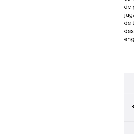
de 
jug
de 
des
eng