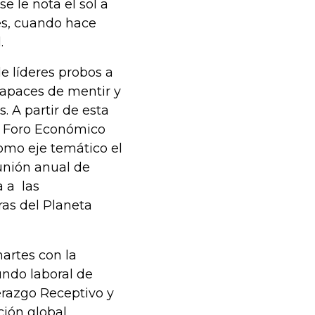
 le nota el sol a
es, cuando hace
.
 líderes probos a
 capaces de mentir y
 A partir de esta
el Foro Económico
omo eje temático el
eunión anual de
a a las
as del Planeta
artes con la
undo laboral de
erazgo Receptivo y
ción global,