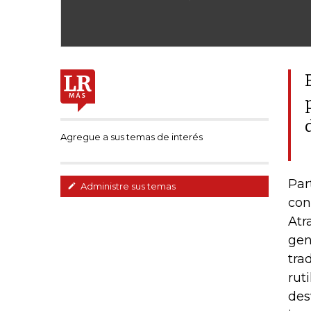
Agregue a sus temas de interés
Par
Administre sus temas
con
Atr
gen
tra
rut
des