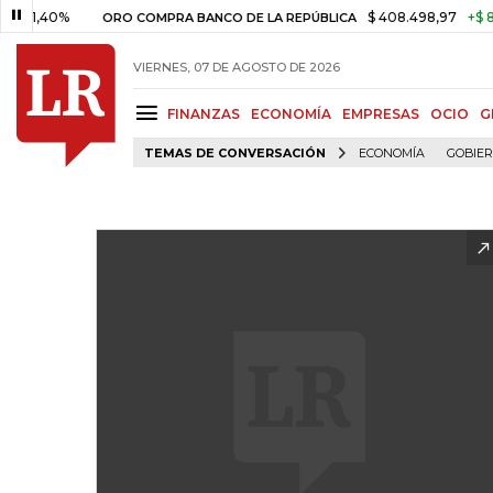
0%
$ 408.498,97
+$ 8.753,81
ORO COMPRA BANCO DE LA REPÚBLICA
VIERNES, 07 DE AGOSTO DE 2026
FINANZAS
ECONOMÍA
EMPRESAS
OCIO
G
TEMAS DE CONVERSACIÓN
ECONOMÍA
GOBIE