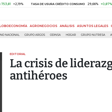
+2,19%
29,66%
+0,87%
+3,02
TASA DE USURA CRÉDITO CONSUMO
LOBOECONOMÍA
AGRONEGOCIOS
ANÁLISIS
ASUNTOS LEGALES
RNO NACIONAL
GRUPO ARGOS
ODINSA
HOGAR
GRUPO NUTRESA
A
EDITORIAL
La crisis de lidera
antihéroes