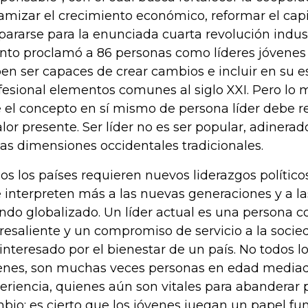
amizar el crecimiento económico, reformar el cap
pararse para la enunciada cuarta revolución indust
nto proclamó a 86 personas como líderes jóvenes
en ser capaces de crear cambios e incluir en su e
fesional elementos comunes al siglo XXI. Pero lo
 el concepto en sí mismo de persona líder debe re
alor presente. Ser líder no es ser popular, adinera
las dimensiones occidentales tradicionales.
os los países requieren nuevos liderazgos político
 interpreten más a las nuevas generaciones y a la
do globalizado. Un líder actual es una persona co
resaliente y un compromiso de servicio a la socie
interesado por el bienestar de un país. No todos lo
enes, son muchas veces personas en edad media
eriencia, quienes aún son vitales para abanderar 
bio; es cierto que los jóvenes juegan un papel fu