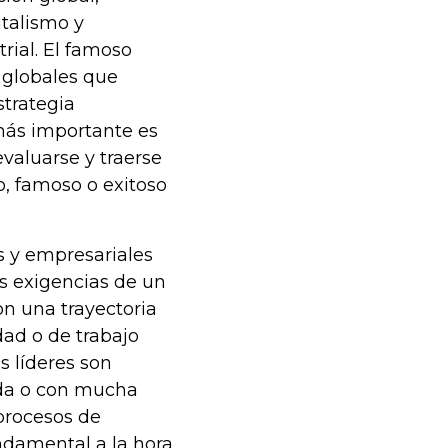
italismo y
rial. El famoso
 globales que
strategia
 más importante es
valuarse y traerse
do, famoso o exitoso
s y empresariales
s exigencias de un
n una trayectoria
dad o de trabajo
s líderes son
da o con mucha
procesos de
ndamental a la hora