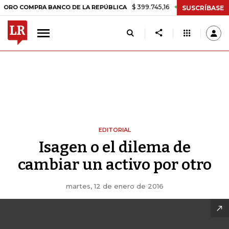
$ 399.745,16
+$ 2.295,71
+0,58%
OMPRA BANCO DE LA REPÚBLICA
SUSCRÍBASE
EDITORIAL
Isagen o el dilema de
cambiar un activo por otro
martes, 12 de enero de 2016