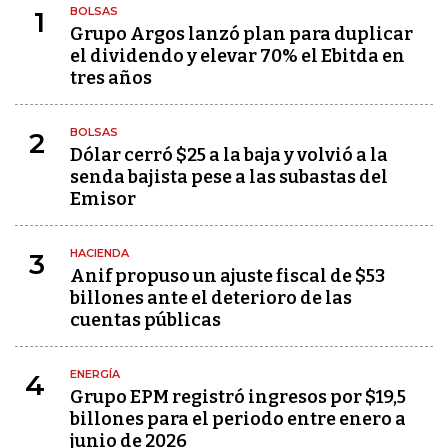
BOLSAS
1
Grupo Argos lanzó plan para duplicar
el dividendo y elevar 70% el Ebitda en
tres años
BOLSAS
2
Dólar cerró $25 a la baja y volvió a la
senda bajista pese a las subastas del
Emisor
HACIENDA
3
Anif propuso un ajuste fiscal de $53
billones ante el deterioro de las
cuentas públicas
ENERGÍA
4
Grupo EPM registró ingresos por $19,5
billones para el periodo entre enero a
junio de 2026