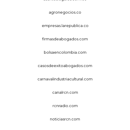
agronegocios.co
empresas.larepublica.co
firmasdeabogados.com
bolsaencolombia.com
casosdeexitoabogados.com
carnavalindustriacultural.com
canalrcn.com
rcnradio.com
noticiasrcn.com