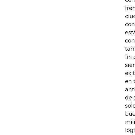
com
fre
ciu
con
est
con
tam
fin
sie
exi
en 
ant
de 
sol
bue
mil
log