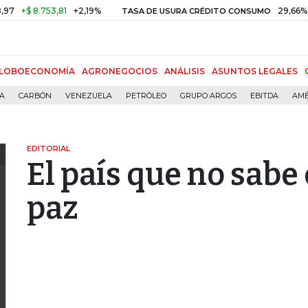
 8.753,81
+2,19%
29,66%
+0,87
TASA DE USURA CRÉDITO CONSUMO
LOBOECONOMÍA
AGRONEGOCIOS
ANÁLISIS
ASUNTOS LEGALES
ÍA
CARBÓN
VENEZUELA
PETRÓLEO
GRUPO ARGOS
EBITDA
AMÉ
EDITORIAL
El país que no sabe
paz