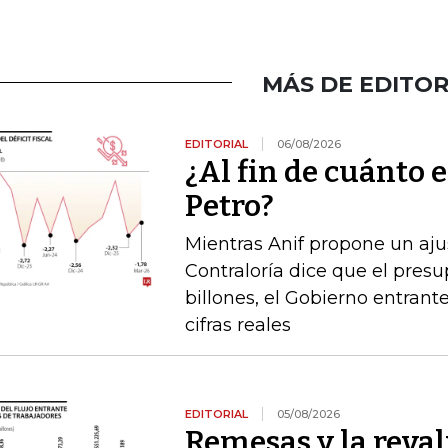
MÁS DE EDITOR
EDITORIAL
06/08/2026
¿Al fin de cuánto e
Petro?
Mientras Anif propone un ajus
Contraloría dice que el pres
billones, el Gobierno entrante
cifras reales
EDITORIAL
05/08/2026
Remesas y la reval