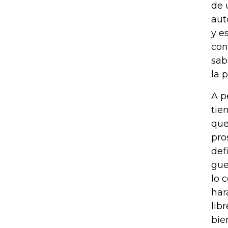
de 
aut
y e
con
sab
la p
A p
tie
que
pro
def
gue
lo 
har
lib
bie