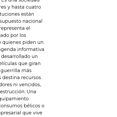
. Es una sociedad
res y hasta cuatro
ituciones están
esupuesto nacional
representa el
nado por los
de quienes piden un
 agenda informativa
 desarrollado un
elículas que giran
a guerrilla más
 destina recursos
dores ni vencidos,
destrucción. Una
equipamiento
consumos bélicos o
presarial que vive