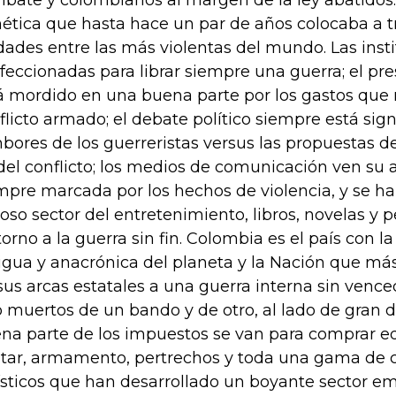
bate y colombianos al margen de la ley abatidos
nética que hasta hace un par de años colocaba a t
dades entre las más violentas del mundo. Las inst
feccionadas para librar siempre una guerra; el pr
á mordido en una buena parte por los gastos que 
flicto armado; el debate político siempre está sig
bores de los guerreristas versus las propuestas 
 del conflicto; los medios de comunicación ven su
mpre marcada por los hechos de violencia, y se ha
toso sector del entretenimiento, libros, novelas y p
torno a la guerra sin fin. Colombia es el país con l
igua y anacrónica del planeta y la Nación que más
sus arcas estatales a una guerra interna sin vence
o muertos de un bando y de otro, al lado de gran 
na parte de los impuestos se van para comprar 
itar, armamento, pertrechos y toda una gama de 
ísticos que han desarrollado un boyante sector em