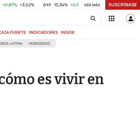
SUSCRÍBASE
%
+3,02%
10,34%
+0,10%
+0,98%
$ 416,86
+$ 0,05
DTF
VER MÁS
UVR
CAJA FUERTE
INDICADORES
INSIDE
RICA LATINA
MOROSIDAD
 cómo es vivir en