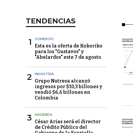
TENDENCIAS
1
COMERCIO
Esta es la oferta de Kokoriko
para los "Gustavos" y
"Abelardos" este 7 de agosto
2
INDUSTRIA
Grupo Nutresa alcanzó
ingresos por $10,3 billones y
vendió $6,6 billones en
Colombia
3
HACIENDA
César Arias será el director
de Crédito Público del
Gobierno de la Espriella