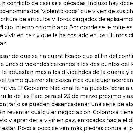
un conflicto de casi seis décadas. Incluso hay do
odenominados ‘violentólogos’ que viven de sus ch
scritura de artículos y libros cargados de epistem
flicto interno colombiano. Por donde se le mire e
e vivir en paz y que le ha costado en los últimos c
az.
esar de que se ha cuantificado que el fin del confli
ne unos dividendos cercanos a los dos puntos del 
 le apuestan más a los dividendos de la guerra y
selitismo guerrerista descalifica cualquier acerca
initivo. El Gobierno Nacional le ha puesto fecha a
rrilla de las Farc para el 23 de marzo próximo y as
contrario se pueden desencadenar una serie de at
án reventar cualquier negociación. Colombia tien
reto y aprender a vivir en paz, enfocados hacia el de
nestar. Poco a poco se ven más piedras contra el 