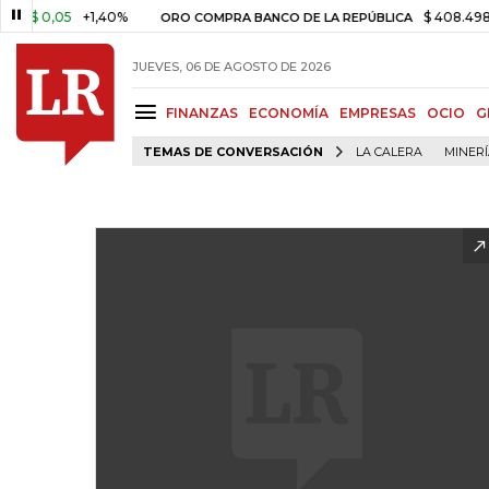
,05
+1,40%
$ 408.498,97
+$
ORO COMPRA BANCO DE LA REPÚBLICA
JUEVES, 06 DE AGOSTO DE 2026
FINANZAS
ECONOMÍA
EMPRESAS
OCIO
G
TEMAS DE CONVERSACIÓN
LA CALERA
MINER