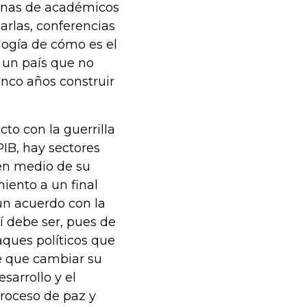
cenas de académicos
arlas, conferencias
ología de cómo es el
s un país que no
inco años construir
cto con la guerrilla
PIB, hay sectores
 en medio de su
miento a un final
 un acuerdo con la
í debe ser, pues de
aques políticos que
e que cambiar su
sarrollo y el
proceso de paz y