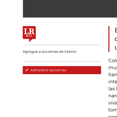
Agregue a sus temas de interés
Col
muc
Administre sus temas
han
int
las
nar
viv
tom