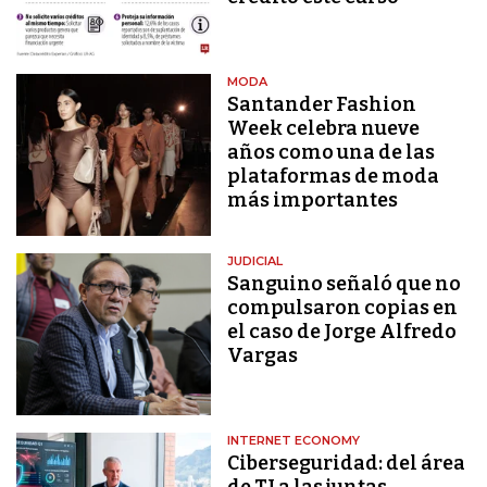
MODA
Santander Fashion
Week celebra nueve
años como una de las
plataformas de moda
más importantes
JUDICIAL
Sanguino señaló que no
compulsaron copias en
el caso de Jorge Alfredo
Vargas
INTERNET ECONOMY
Ciberseguridad: del área