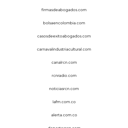
firmasdeabogados.com
bolsaencolombia.com
casosdeexitoabogados.com
carnavalindustriacultural.com
canalrcn.com
rcnradio.com
noticiasrcn.com
lafm.com.co
alerta.com.co
deportesrcn.com