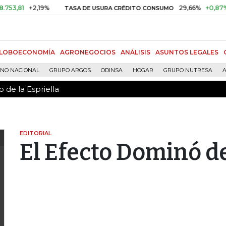
 de la Espriella
+2,19%
29,66%
+0,87%
+3,0
TASA DE USURA CRÉDITO CONSUMO
LOBOECONOMÍA
AGRONEGOCIOS
ANÁLISIS
ASUNTOS LEGALES
RNO NACIONAL
GRUPO ARGOS
ODINSA
HOGAR
GRUPO NUTRESA
A
 de la Espriella
EDITORIAL
El Efecto Dominó d