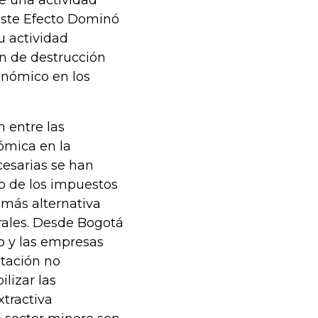
e una actividad
 este Efecto Dominó
u actividad
n de destrucción
onómico en los
n entre las
ómica en la
cesarias se han
no de los impuestos
 más alternativa
rales. Desde Bogotá
o y las empresas
otación no
lizar las
tractiva