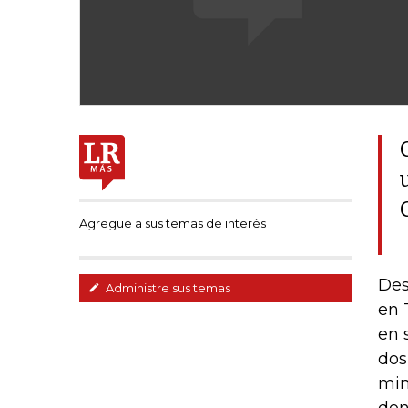
Agregue a sus temas de interés
Des
Administre sus temas
en 
en 
dos
min