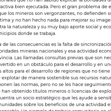
ionales que no han sabido explicar la bondades d
ractiva bien ejecutada. Pero el gran problema de
que los mineros son vergonzantes, no defienden s
ítima y no han hecho nada para mejorar su image
tra la naturaleza y su muy bajo aporte social y ec
icipios donde se trabaja.
a de las consecuencias es la falta de sincronizació
oridades mineras nacionales y esa actividad econ
vincia. Las llamadas consultas previas que son ne
vertido en un obstáculo para el desarrollo y en u
 altos para el desarrollo de regiones que no tiene
 explotar de manera sostenible sus recursos natu
ponen las normas, pero no se les hace seguimient
 han obtenido títulos mineros o licencias de expl
uentra un socio estratégico que les ayude a sensibi
unidades sobre los beneficios de una actividad ex