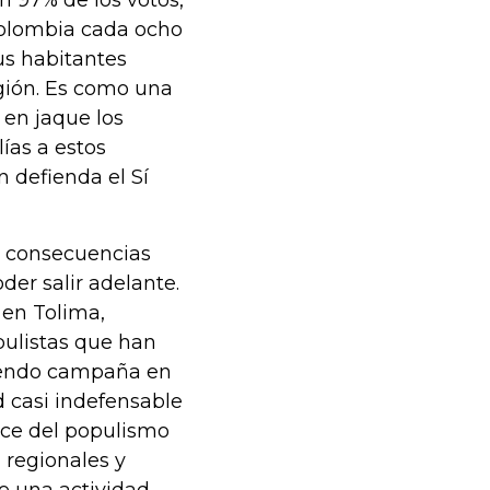
n 97% de los votos,
Colombia cada ocho
us habitantes
egión. Es como una
en jaque los
ías a estos
 defienda el Sí
y consecuencias
er salir adelante.
 en Tolima,
opulistas que han
ciendo campaña en
d casi indefensable
nce del populismo
 regionales y