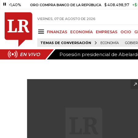
Posesión presidencial de Abelardo
EN VIVO
40%
$ 408.498,97
+$ 8.753,81
ORO COMPRA BANCO DE LA REPÚBLICA
VIERNES, 07 DE AGOSTO DE 2026
FINANZAS
ECONOMÍA
EMPRESAS
OCIO
G
TEMAS DE CONVERSACIÓN
ECONOMÍA
GOBIE
Posesión presidencial de Abelardo
EN VIVO