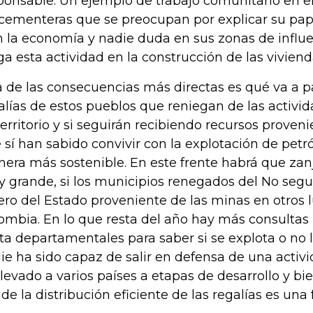
ponsable. Un ejemplo de trabajo comunitario en e
 cementeras que se preocupan por explicar su pa
n la economía y nadie duda en sus zonas de influ
ga esta actividad en la construcción de las viviend
 de las consecuencias más directas es qué va a p
alías de estos pueblos que reniegan de las activid
territorio y si seguirán recibiendo recursos proven
 sí han sabido convivir con la explotación de petr
era más sostenible. En este frente habrá que zan
 grande, si los municipios renegados del No segu
ero del Estado proveniente de las minas en otros 
ombia. En lo que resta del año hay más consultas
ta departamentales para saber si se explota o no l
ie ha sido capaz de salir en defensa de una acti
llevado a varios países a etapas de desarrollo y bi
de la distribución eficiente de las regalías es una 