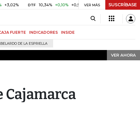
SUSCRÍBASE
VER AHORA
2%
10,34%
+0,10%
+0,98%
$ 416,91
+$ 0,05
+0,01%
DTF
UVR
VER MÁS
CAJA FUERTE
INDICADORES
INSIDE
BELARDO DE LA ESPRIELLA
VER AHORA
e Cajamarca