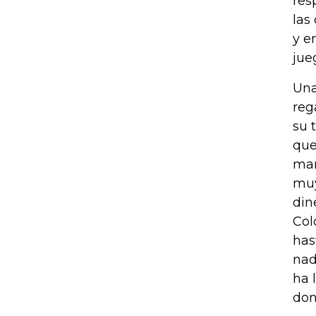
res
las
y e
jue
Una
reg
su 
que
man
muy
din
Col
has
nad
ha 
don