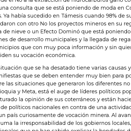
de el No a la extracción de hidrocarburos ganó co
una consulta que se está poniendo de moda en 
s. Ya había sucedido en Támesis cuando 98% de s
idaron con otro No los proyectos mineros en su r
a de nieve o un Efecto Dominó que está poniendo 
nes de desarrollo municipales y la llegada de regal
icipios que con muy poca información y sin quien
iden su vocación económica.
situación que se ha desatado tiene varias causas 
ifiestas que se deben entender muy bien para pod
re las situaciones que generaron los diferentes no
ioquia y Meta, está el auge de líderes políticos p
turado la opinión de sus coterráneos y están ha
 de políticos nacionales en contra de una activida
un país curiosamente de vocación minera. Al ava
suma la irresponsabilidad de los gobiernos locales,