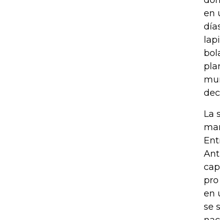
don
en 
día
lap
bol
pla
mun
dec
La 
man
Ent
Ant
cap
pro
en 
se 