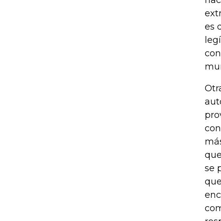
nac
ext
es 
leg
con
mun
Otr
aut
pro
con
más
que
se 
que
enc
com