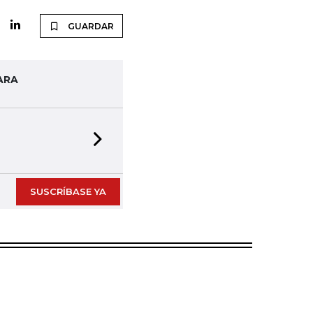
GUARDAR
ARA
Next slide
SUSCRÍBASE YA